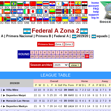
home
account
LR
BOL
BRA
BUL
CHI
CHN
COL
CRC
CRO
CYP
CZE
DEN
ECU
EGY
FAQ
help
support
IRL
IRN
ISL
ISR
ITA
JPN
KAZ
KOR
LTU
LVA
MDA
MEX
MKD
MLT
log in
OU
RSA
RUS
SCO
SRB
SUI
SVK
SVN
SWE
TUR
UKR
URU
USA
VEN
Federal A Zona 2
 A
|
Primera Nacional
|
Primera B
|
Federal A
|
2019/20
|
squads
|
Primera fase
Zona 1
Zona 2
1
2
3
4
5
6
7
8
9
10
11
12
13
14
15
ROUND
16
17
18
19
20
21
22
23
24
25
26
27
28
29
30
Season archive
LEAGUE TABLE
Overall
Home
Away
2019/20
P
W
D
L
F
A
Gdf
Pts
Form
P
W
D
L
F
A
P
W
D
L
F
1
Villa Mitre
22
10
9
3
21
9
+12
39
OWWO
11
7
2
2
12
3
11
3
7
1
9
2
Deportivo Maipú
22
11
6
5
25
20
+5
39
XWXO
11
6
3
2
16
9
11
5
3
3
9
3
Huracán Las Heras
22
8
11
3
17
14
+3
35
OXOO
11
6
4
1
8
2
11
2
7
2
9
4
Deportivo Madryn
21
9
5
7
26
14
+12
32
LWLW
10
6
3
1
14
3
11
3
2
6
12