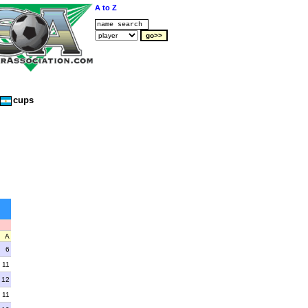
A to Z
cups
A
6
11
12
11