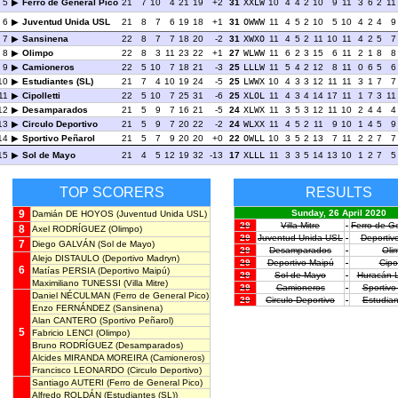
5
Ferro de General Pico
21
7
10
4
21
19
+2
31
XXLW
10
4
4
2
10
9
11
3
6
2
11
6
Juventud Unida USL
21
8
7
6
19
18
+1
31
OWWW
11
4
5
2
10
5
10
4
2
4
9
7
Sansinena
22
8
7
7
18
20
-2
31
XWXO
11
4
5
2
11
10
11
4
2
5
7
8
Olimpo
22
8
3
11
23
22
+1
27
WLWW
11
6
2
3
15
6
11
2
1
8
8
9
Camioneros
22
5
10
7
18
21
-3
25
LLLW
11
5
4
2
12
8
11
0
6
5
6
10
Estudiantes (SL)
21
7
4
10
19
24
-5
25
LWWX
10
4
3
3
12
11
11
3
1
7
7
11
Cipolletti
22
5
10
7
25
31
-6
25
XLOL
11
4
3
4
14
17
11
1
7
3
11
12
Desamparados
21
5
9
7
16
21
-5
24
XLWX
11
3
5
3
12
11
10
2
4
4
4
13
Circulo Deportivo
21
5
9
7
20
22
-2
24
WLXX
11
4
5
2
11
9
10
1
4
5
9
14
Sportivo Peñarol
21
5
7
9
20
20
+0
22
OWLL
10
3
5
2
13
7
11
2
2
7
7
15
Sol de Mayo
21
4
5
12
19
32
-13
17
XLLL
11
3
3
5
14
13
10
1
2
7
5
TOP SCORERS
RESULTS
9
Sunday, 26 April 2020
Damián DE HOYOS
(Juventud Unida USL)
29
Villa Mitre
-
Ferro de G
8
Axel RODRÍGUEZ
(Olimpo)
29
Juventud Unida USL
-
Deportiv
7
Diego GALVÁN
(Sol de Mayo)
29
Desamparados
-
Oli
Alejo DISTAULO
(Deportivo Madryn)
29
Deportivo Maipú
-
Cipol
6
Matías PERSIA
(Deportivo Maipú)
29
Sol de Mayo
-
Huracán 
Maximiliano TUNESSI
(Villa Mitre)
29
Camioneros
-
Sportivo
Daniel NÉCULMAN
(Ferro de General Pico)
29
Circulo Deportivo
-
Estudian
Enzo FERNÁNDEZ
(Sansinena)
Alan CANTERO
(Sportivo Peñarol)
5
Fabricio LENCI
(Olimpo)
Bruno RODRÍGUEZ
(Desamparados)
Alcides MIRANDA MOREIRA
(Camioneros)
Francisco LEONARDO
(Circulo Deportivo)
Santiago AUTERI
(Ferro de General Pico)
Alfredo ROLDÁN
(Estudiantes (SL))