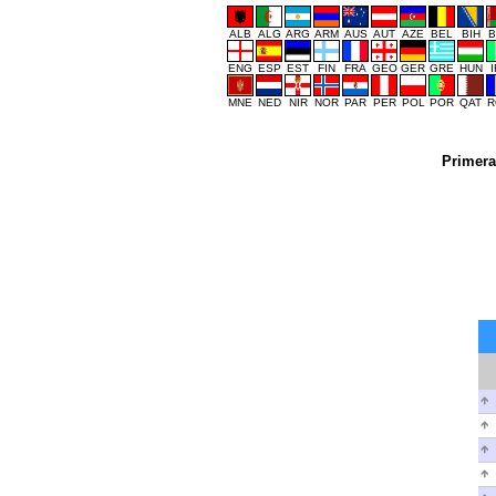
ALB
ALG
ARG
ARM
AUS
AUT
AZE
BEL
BIH
B
ENG
ESP
EST
FIN
FRA
GEO
GER
GRE
HUN
MNE
NED
NIR
NOR
PAR
PER
POL
POR
QAT
R
Primera