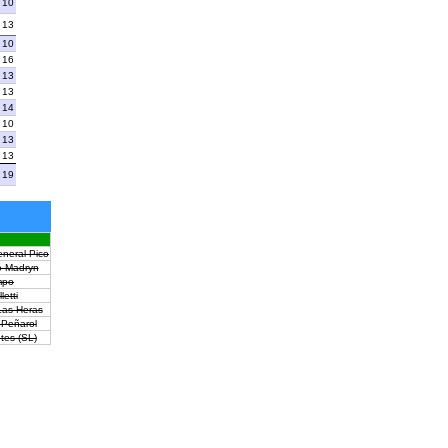
10
13
10
16
13
13
14
10
13
13
19
eneral Pico
o Madryn
mpo
letti
Las Heras
 Peñarol
tes (SL)