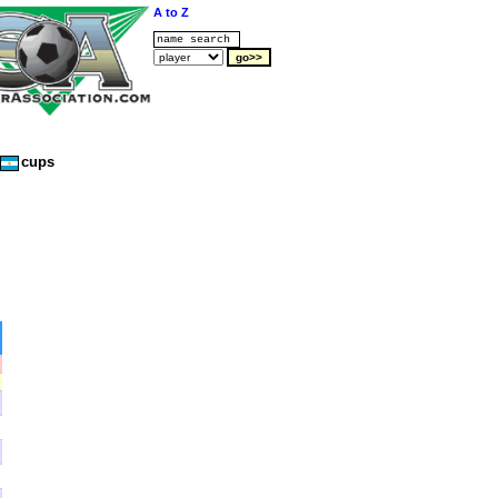
A to Z
cups