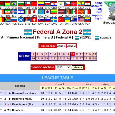
home
account
LR
BOL
BRA
BUL
CHI
CHN
COL
CRC
CRO
CYP
CZE
DEN
ECU
EGY
FAQ
help
support
IRL
IRN
ISL
ISR
ITA
JPN
KAZ
KOR
LTU
LVA
MDA
MEX
MKD
MLT
log in
OU
RSA
RUS
SCO
SRB
SUI
SVK
SVN
SWE
TUR
UKR
URU
USA
VEN
Federal A Zona 2
 A
|
Primera Nacional
|
Primera B
|
Federal A
|
2019/20
|
squads
|
Primera fase
Zona 1
Zona 2
1
2
3
4
5
6
7
8
9
10
11
12
13
14
15
ROUND
16
17
18
19
20
21
22
23
24
25
26
27
28
29
30
Season archive
LEAGUE TABLE
Overall
Home
Away
2019/20
P
W
D
L
F
A
Gdf
Pts
Form
P
W
D
L
F
A
P
W
D
L
F
A
1
Huracán Las Heras
10
6
2
2
8
5
+3
20
OWWL
5
4
0
1
4
1
5
2
2
1
4
4
2
Deportivo Maipú
10
6
2
2
13
8
+5
20
XWWW
5
4
1
0
10
3
5
2
1
2
3
5
3
1
Estudiantes (SL)
9
4
3
2
11
8
+3
15
WWLW
5
3
2
0
9
5
4
1
1
2
2
3
4
1
Cipolletti
10
3
5
2
13
12
+1
14
XOWW
5
2
2
1
6
4
5
1
3
1
7
8