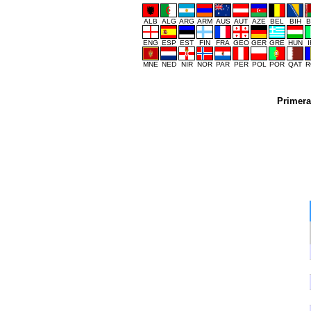
ALB
ALG
ARG
ARM
AUS
AUT
AZE
BEL
BIH
B
ENG
ESP
EST
FIN
FRA
GEO
GER
GRE
HUN
MNE
NED
NIR
NOR
PAR
PER
POL
POR
QAT
R
Primera