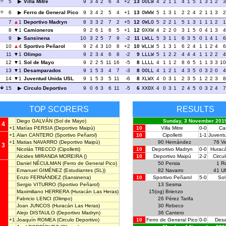
5
Villa Mitre
9
3
4
2
6
4
+2
13
OOLW
4
2
1
1
4
1
5
1
3
1
2
3
6
Ferro de General Pico
9
3
4
2
5
4
+1
13
OWWW
5
1
3
1
2
2
4
2
1
1
3
2
7
1
Deportivo Madryn
8
3
3
2
7
2
+5
12
OWLO
5
2
2
1
5
1
3
1
1
1
2
1
8
1
Camioneros
9
2
6
1
6
5
+1
12
OXXW
4
2
2
0
3
1
5
0
4
1
3
4
9
Sansinena
10
3
2
5
7
9
-2
11
LWLL
5
3
1
1
6
3
5
0
1
4
1
6
10
4
Sportivo Peñarol
9
2
4
3
10
8
+2
10
WLLW
5
1
3
1
6
2
4
1
1
2
4
6
11
1
Olimpo
9
2
3
4
6
8
-2
9
LLLW
5
1
2
2
4
4
4
1
1
2
2
4
12
1
Sol de Mayo
9
2
2
5
11
16
-5
8
LLLL
4
1
1
2
8
6
5
1
1
3
3
10
13
1
Desamparados
9
1
5
3
4
7
-3
8
OOLL
4
1
2
1
4
3
5
0
3
2
0
4
14
1
Juventud Unida USL
9
1
5
3
5
11
-6
8
XLWX
4
0
3
1
2
3
5
1
2
2
3
8
15
Circulo Deportivo
9
0
6
3
6
11
-5
6
XXOX
4
0
3
1
2
4
5
0
3
2
4
7
TOP SCORERS
RESULTS
Diego GALVÁN
(Sol de Mayo)
Sunday, 3 November 201
4
+1
Matías PERSIA
(Deportivo Maipú)
10
Villa Mitre
0-0
Ca
+1
Alan CANTERO
(Sportivo Peñarol)
10
Cipolletti
1-1
Juvent
+1
Matias NAVARRO
(Deportivo Maipú)
90
Hernández
76
V
3
Nicolás TRECCO
(Cipolletti)
10
Deportivo Madryn
0-0
Huracá
Alcides MIRANDA MOREIRA
()
10
Deportivo Maipú
2-2
Circu
Daniel NÉCULMAN
(Ferro de General Pico)
50
Persia
1
R
Emanuel GIMÉNEZ
(Estudiantes (SL))
82
Navarro
41
Ul
Enzo FERNÁNDEZ
(Sansinena)
10
Sportivo Peñarol
5-0
Sol
Sergio VITURRO
(Sportivo Peñarol)
13
Sesma
Maximiliano HERRERA
(Huracán Las Heras)
15(og)
Brienzo
Fabricio LENCI
(Olimpo)
26
Pérez Tarifa
Joan JUNCOS
(Huracán Las Heras)
30
Rebeco
Alejo DISTAULO
(Deportivo Madryn)
36
Cantero
+1
Joaquín ROMEA
(Circulo Deportivo)
10
Ferro de General Pico
0-0
Des