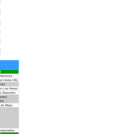
9
mioneros
ud Unida USL
erón
n Las Heras
lo Deportivo
omea
lúa
 de Mayo
amparados