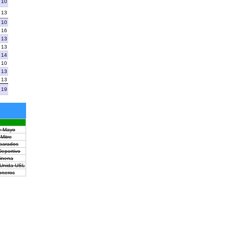
10
13
10
16
13
13
14
10
13
13
19
e Mayo
 Mitre
parados
Deportivo
inena
 Unida USL
oneros