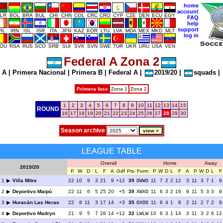
home
account
LR
BOL
BRA
BUL
CHI
CHN
COL
CRC
CRO
CYP
CZE
DEN
ECU
EGY
FAQ
help
support
IRL
IRN
ISL
ISR
ITA
JPN
KAZ
KOR
LTU
LVA
MDA
MEX
MKD
MLT
log in
OU
RSA
RUS
SCO
SRB
SUI
SVK
SVN
SWE
TUR
UKR
URU
USA
VEN
Federal A Zona 2
 A
|
Primera Nacional
|
Primera B
|
Federal A
|
2019/20
|
squads
|
Primera fase
Zona 1
Zona 2
1
2
3
4
5
6
7
8
9
10
11
12
13
14
15
ROUND
16
17
18
19
20
21
22
23
24
25
26
27
28
29
30
Season archive
LEAGUE TABLE
Overall
Home
Away
2019/20
P
W
D
L
F
A
Gdf
Pts
Form
P
W
D
L
F
A
P
W
D
L
F
1
Villa Mitre
22
10
9
3
21
9
+12
39
OWWO
11
7
2
2
12
3
11
3
7
1
9
2
Deportivo Maipú
22
11
6
5
25
20
+5
39
XWXO
11
6
3
2
16
9
11
5
3
3
9
3
Huracán Las Heras
22
8
11
3
17
14
+3
35
OXOO
11
6
4
1
8
2
11
2
7
2
9
4
Deportivo Madryn
21
9
5
7
26
14
+12
32
LWLW
10
6
3
1
14
3
11
3
2
6
12