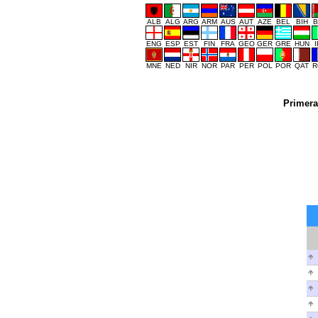
ALB
ALG
ARG
ARM
AUS
AUT
AZE
BEL
BIH
B
ENG
ESP
EST
FIN
FRA
GEO
GER
GRE
HUN
MNE
NED
NIR
NOR
PAR
PER
POL
POR
QAT
R
Primera