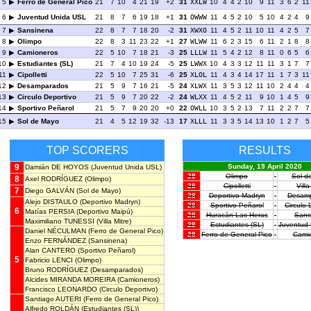
5
Ferro de General Pico
21
7
10
4
21
19
+2
31
XXLW
10
4
4
2
10
9
11
3
6
2
11
6
Juventud Unida USL
21
8
7
6
19
18
+1
31
OWWW
11
4
5
2
10
5
10
4
2
4
9
7
Sansinena
22
8
7
7
18
20
-2
31
XWXO
11
4
5
2
11
10
11
4
2
5
7
8
Olimpo
22
8
3
11
23
22
+1
27
WLWW
11
6
2
3
15
6
11
2
1
8
8
9
Camioneros
22
5
10
7
18
21
-3
25
LLLW
11
5
4
2
12
8
11
0
6
5
6
10
Estudiantes (SL)
21
7
4
10
19
24
-5
25
LWWX
10
4
3
3
12
11
11
3
1
7
7
11
Cipolletti
22
5
10
7
25
31
-6
25
XLOL
11
4
3
4
14
17
11
1
7
3
11
12
Desamparados
21
5
9
7
16
21
-5
24
XLWX
11
3
5
3
12
11
10
2
4
4
4
13
Circulo Deportivo
21
5
9
7
20
22
-2
24
WLXX
11
4
5
2
11
9
10
1
4
5
9
14
Sportivo Peñarol
21
5
7
9
20
20
+0
22
OWLL
10
3
5
2
13
7
11
2
2
7
7
15
Sol de Mayo
21
4
5
12
19
32
-13
17
XLLL
11
3
3
5
14
13
10
1
2
7
5
TOP SCORERS
RESULTS
9
Sunday, 19 April 2020
Damián DE HOYOS
(Juventud Unida USL)
28
Olimpo
-
Sol d
8
Axel RODRÍGUEZ
(Olimpo)
28
Cipolletti
-
Villa
7
Diego GALVÁN
(Sol de Mayo)
28
Deportivo Madryn
-
Desam
Alejo DISTAULO
(Deportivo Madryn)
28
Sportivo Peñarol
-
Circulo 
6
Matías PERSIA
(Deportivo Maipú)
28
Huracán Las Heras
-
Sans
Maximiliano TUNESSI
(Villa Mitre)
28
Estudiantes (SL)
-
Juventud
Daniel NÉCULMAN
(Ferro de General Pico)
28
Ferro de General Pico
-
Cami
Enzo FERNÁNDEZ
(Sansinena)
Alan CANTERO
(Sportivo Peñarol)
5
Fabricio LENCI
(Olimpo)
Bruno RODRÍGUEZ
(Desamparados)
Alcides MIRANDA MOREIRA
(Camioneros)
Francisco LEONARDO
(Circulo Deportivo)
Santiago AUTERI
(Ferro de General Pico)
Alfredo ROLDÁN
(Estudiantes (SL))