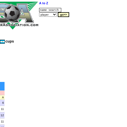
A to Z
cups
A
6
11
12
11