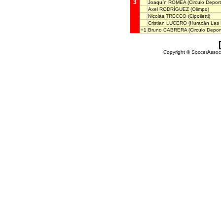
3
Joaquín ROMEA
(Circulo Deport
Axel RODRÍGUEZ
(Olimpo)
Nicolás TRECCO
(Cipolletti)
Cristian LUCERO
(Huracán Las 
+1
Bruno CABRERA
(Circulo Deport
Copyright © SoccerAssocia