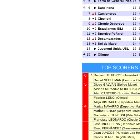
5
Ferro de General Pico
15
6
Sansinena
15
7
3
Camioneros
15
8
1
Cipolletti
15
9
2
Circulo Deportivo
15
10
2
Estudiantes (SL)
15
11
2
Sportivo Peñarol
15
12
1
Desamparados
15
13
1
Sol de Mayo
14
14
Juventud Unida USL
15
15
Olimpo
15
TOP SCORERS
6
+1
Damián DE HOYOS
(Juventud 
Daniel NÉCULMAN
(Ferro de Ge
5
Diego GALVÁN
(Sol de Mayo)
Alcides MIRANDA MOREIRA
(Do
Alan CANTERO
(Sportivo Peñar
Fabricio LENCI
(Olimpo)
Alejo DISTAULO
(Deportivo Mad
4
Matias NAVARRO
(Deportivo Ma
Matías PERSIA
(Deportivo Maip
Maximiliano TUNESSI
(Villa Mitr
Francisco LEONARDO
(Circulo 
José MICHELENA
(Deportivo Ma
Enzo FERNÁNDEZ
(Sansinena)
Joan JUNCOS
(Huracán Las He
Carlos HERRERA
(Villa Mitre)