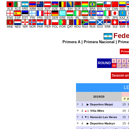
ALB
ALG
ARG
ARM
AUS
AUT
AZE
BEL
BIH
BLR
BOL
BRA
BUL
CHI
CHN
COL
C
ENG
ESP
EST
FIN
FRA
GEO
GER
GRE
HUN
IRL
IRN
ISL
ISR
ITA
JPN
KAZ
K
MNE
NED
NIR
NOR
PAR
PER
POL
POR
QAT
ROU
RSA
RUS
SCO
SRB
SUI
SVK
S
Fede
Primera A
|
Primera Nacional
|
Prime
Prime
1
2
3
ROUND
16
17
18
1
Season ar
L
2019/20
P
1
Deportivo Maipú
15
2
1
Villa Mitre
15
3
1
Huracán Las Heras
15
4
Deportivo Madryn
15