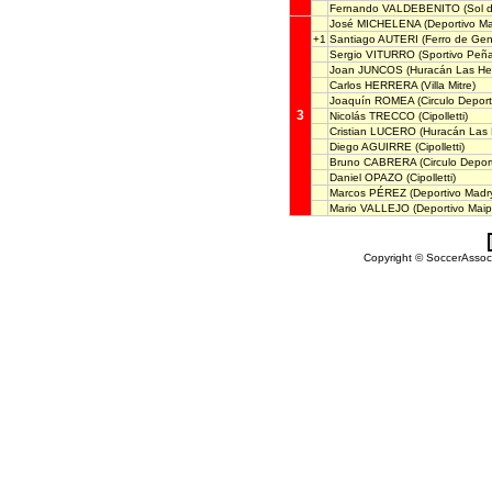
Fernando VALDEBENITO
(Sol 
José MICHELENA
(Deportivo Ma
+1
Santiago AUTERI
(Ferro de Gen
Sergio VITURRO
(Sportivo Peña
Joan JUNCOS
(Huracán Las He
Carlos HERRERA
(Villa Mitre)
Joaquín ROMEA
(Circulo Deport
3
Nicolás TRECCO
(Cipolletti)
Cristian LUCERO
(Huracán Las 
Diego AGUIRRE
(Cipolletti)
Bruno CABRERA
(Circulo Deport
Daniel OPAZO
(Cipolletti)
Marcos PÉREZ
(Deportivo Madr
Mario VALLEJO
(Deportivo Maip
Copyright © SoccerAssocia