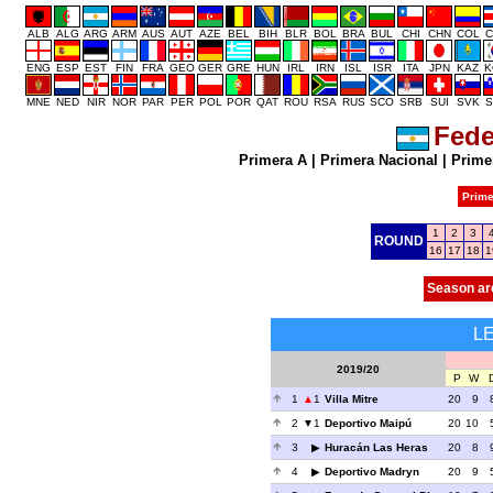
ALB
ALG
ARG
ARM
AUS
AUT
AZE
BEL
BIH
BLR
BOL
BRA
BUL
CHI
CHN
COL
C
ENG
ESP
EST
FIN
FRA
GEO
GER
GRE
HUN
IRL
IRN
ISL
ISR
ITA
JPN
KAZ
K
MNE
NED
NIR
NOR
PAR
PER
POL
POR
QAT
ROU
RSA
RUS
SCO
SRB
SUI
SVK
S
Fede
Primera A
|
Primera Nacional
|
Prime
Prime
1
2
3
ROUND
16
17
18
1
Season ar
L
2019/20
P
W
1
1
Villa Mitre
20
9
2
1
Deportivo Maipú
20
10
3
Huracán Las Heras
20
8
4
Deportivo Madryn
20
9