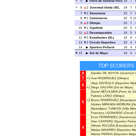
5
Ferro de General Pico
19
7
6
2
Juventud Unida USL
19
7
7
1
Sansinena
20
7
8
1
Camioneros
20
5
1
9
3
Olimpo
20
7
10
1
Cipolletti
20
5
11
2
Desamparados
19
5
12
2
Estudiantes (SL)
19
6
13
2
Circulo Deportivo
20
4
14
Sportivo Peñarol
19
4
15
Sol de Mayo
19
4
TOP SCORERS
8
Damián DE HOYOS
(Juventud 
7
+1
Axel RODRÍGUEZ
(Olimpo)
Alejo DISTAULO
(Deportivo Mad
6
+1
Diego GALVÁN
(Sol de Mayo)
Daniel NÉCULMAN
(Ferro de Ge
Fabricio LENCI
(Olimpo)
+2
Bruno RODRÍGUEZ
(Desampara
5
Alcides MIRANDA MOREIRA
(Do
Maximiliano TUNESSI
(Villa Mitr
Francisco LEONARDO
(Circulo 
Enzo FERNÁNDEZ
(Sansinena)
Alan CANTERO
(Sportivo Peñar
Alfredo ROLDÁN
(Estudiantes (
4
Matias NAVARRO
(Deportivo Ma
Matías PERSIA
(Deportivo Maip