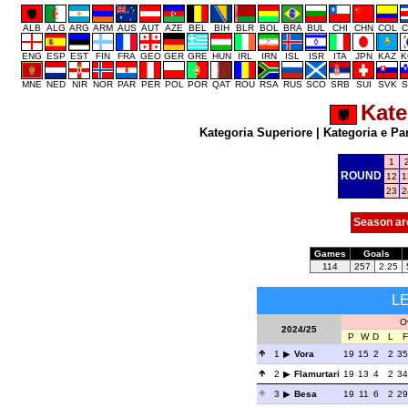
ALB
ALG
ARG
ARM
AUS
AUT
AZE
BEL
BIH
BLR
BOL
BRA
BUL
CHI
CHN
COL
C
ENG
ESP
EST
FIN
FRA
GEO
GER
GRE
HUN
IRL
IRN
ISL
ISR
ITA
JPN
KAZ
K
MNE
NED
NIR
NOR
PAR
PER
POL
POR
QAT
ROU
RSA
RUS
SCO
SRB
SUI
SVK
S
Kate
Kategoria Superiore
|
Kategoria e Pa
1
ROUND
12
1
23
2
Season ar
Games
Goals
114
257
2.25
L
Ov
2024/25
P
W
D
L
F
1
Vora
19
15
2
2
35
2
Flamurtari
19
13
4
2
34
3
Besa
19
11
6
2
29