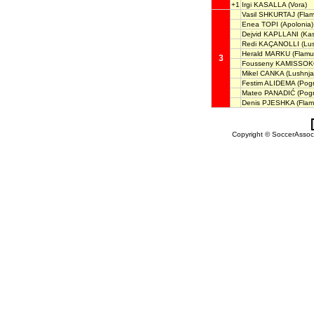
+1
Irgi KASALLA
(Vora)
Vasil SHKURTAJ
(Flamu
Enea TOPI
(Apolonia)
Dejvid KAPLLANI
(Kast
Redi KAÇANOLLI
(Lus
Herald MARKU
(Flamur
3
Fousseny KAMISSO
Mikel CANKA
(Lushnja
Festim ALIDEMA
(Pogr
Mateo PANADIĆ
(Pogr
Denis PJESHKA
(Flamu
Copyright © SoccerAssocia