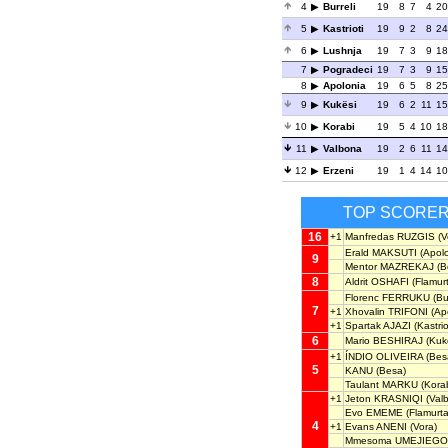
4
Burreli
19
8
7
4
20
5
Kastrioti
19
9
2
8
24
6
Lushnja
19
7
3
9
18
7
Pogradeci
19
7
3
9
15
8
Apolonia
19
6
5
8
25
9
Kukësi
19
6
2
11
15
10
Korabi
19
5
4
10
18
11
Valbona
19
2
6
11
14
12
Erzeni
19
1
4
14
10
TOP SCORE
16
+1
Manfredas RUZGIS
(V
Erald MAKSUTI
(Apolo
9
Mentor MAZREKAJ
(B
8
Aldrit OSHAFI
(Flamurt
Florenc FERRUKU
(Bur
7
+1
Xhovalin TRIFONI
(Apo
+1
Spartak AJAZI
(Kastrio
6
Mario BESHIRAJ
(Kukë
+1
ÍNDIO OLIVEIRA
(Bes
5
KANU
(Besa)
Taulant MARKU
(Korab
+1
Jeton KRASNIQI
(Val
Evo EMEME
(Flamurtar
4
+1
Evans ANENI
(Vora)
Mmesoma UMEJIEGO