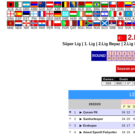
ALB
ALG
ARG
ARM
AUS
AUT
AZE
BEL
BIH
BLR
BOL
BRA
BUL
CHI
CHN
COL
C
ENG
ESP
EST
FIN
FRA
GEO
GER
GRE
HUN
IRL
IRN
ISL
ISR
ITA
JPN
KAZ
K
MNE
NED
NIR
NOR
PAR
PER
POL
POR
QAT
ROU
RSA
RUS
SCO
SRB
SUI
SVK
S
2.
Süper Lig
|
1. Lig
|
2.Lig Beyaz
|
2.Lig 
1
2
3
4
5
ROUND
20
21
22
23
24
2
Season ar
Games
Goals
324
866
2.67
L
2022/23
P
W
D
1
Çorum FK
34
22
7
2
Sanliurfaspor
34
20
9
3
Erokspor
34
17
7
4
Amed Sportif Faliyetler
34
16
9