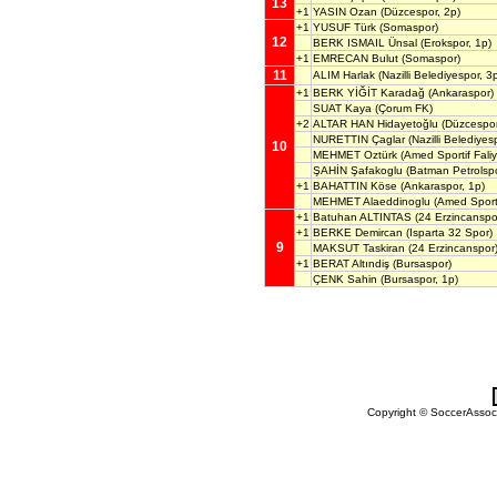
13
+1
YASIN Ozan
(Düzcespor, 2p)
+1
YUSUF Türk
(Somaspor)
12
BERK ISMAIL Ünsal
(Erokspor, 1p)
+1
EMRECAN Bulut
(Somaspor)
11
ALIM Harlak
(Nazilli Belediyespor, 3
+1
BERK YİĞİT Karadağ
(Ankaraspor)
SUAT Kaya
(Çorum FK)
+2
ALTAR HAN Hidayetoğlu
(Düzcespor
NURETTIN Çaglar
(Nazilli Belediyes
10
MEHMET Oztürk
(Amed Sportif Faliye
ŞAHİN Şafakoglu
(Batman Petrolspo
+1
BAHATTIN Köse
(Ankaraspor, 1p)
MEHMET Alaeddinoglu
(Amed Sportif
+1
Batuhan ALTINTAS
(24 Erzincanspo
+1
BERKE Demircan
(Isparta 32 Spor)
9
MAKSUT Taskiran
(24 Erzincanspor
+1
BERAT Altındiş
(Bursaspor)
ÇENK Sahin
(Bursaspor, 1p)
Copyright © SoccerAssocia