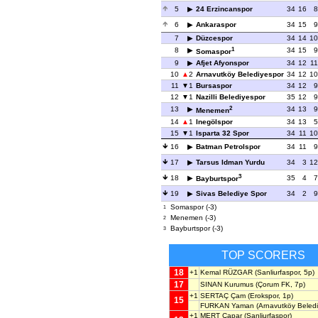
5
24 Erzincanspor
34
16
8
6
Ankaraspor
34
15
9
7
Düzcespor
34
14
10
1
8
34
15
9
Somaspor
9
Afjet Afyonspor
34
12
11
10
2
Arnavutköy Belediyespor
34
12
10
11
1
Bursaspor
34
12
9
12
1
Nazilli Belediyespor
35
12
9
2
13
34
13
9
Menemen
14
1
Inegölspor
34
13
5
15
1
Isparta 32 Spor
34
11
10
16
Batman Petrolspor
34
11
9
17
Tarsus Idman Yurdu
34
3
12
3
18
35
4
7
Bayburtspor
19
Sivas Belediye Spor
34
2
9
Somaspor (-3)
1
Menemen (-3)
2
Bayburtspor (-3)
3
TOP SCORERS
18
+1
Kemal RÜZGAR
(Sanliurfaspor, 5p)
17
SINAN Kurumus
(Çorum FK, 7p)
+1
SERTAÇ Çam
(Erokspor, 1p)
15
FURKAN Yaman
(Arnavutköy Beledi
+1
MERT Çapar
(Sanliurfaspor)