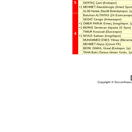
5
SERTAÇ Çam
(Erokspor)
+1
MEHMET Alaeddinoglu
(Amed Sportif
ALIM Harlak
(Nazilli Belediyespor, 1
Batuhan ALTINTAS
(24 Erzincanspo
SEDAT Cengiz
(Ankaraspor)
+1
ÖMER FARUK Ermeç
(Inegölspor, 1
+1
BERKE Demircan
(Isparta 32 Spor)
TIMUR Kosovali
(Düzcespor)
4
+1
NIYAZI Salman
(Inegölspor)
MUHAMMED ENES Yilmaz
(Meneme
MEHMET Akyüz
(Çorum FK)
BERK ISMAIL Ünsal
(Erokspor, 1p)
TAHA Balci
(Tarsus Idman Yurdu, 1p
Copyright © SoccerAssocia