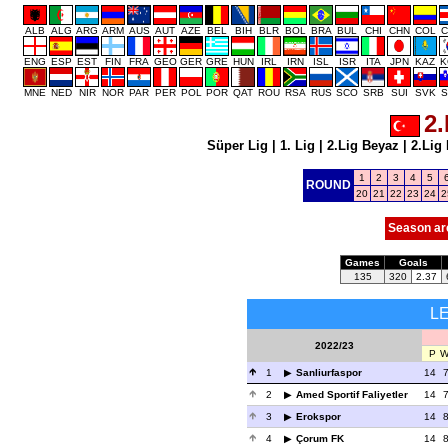
ALB
ALG
ARG
ARM
AUS
AUT
AZE
BEL
BIH
BLR
BOL
BRA
BUL
CHI
CHN
COL
C
ENG
ESP
EST
FIN
FRA
GEO
GER
GRE
HUN
IRL
IRN
ISL
ISR
ITA
JPN
KAZ
K
MNE
NED
NIR
NOR
PAR
PER
POL
POR
QAT
ROU
RSA
RUS
SCO
SRB
SUI
SVK
S
2.
Süper Lig
|
1. Lig
|
2.Lig Beyaz
|
2.Lig 
1
2
3
4
5
ROUND
20
21
22
23
24
2
Season ar
Games
Goals
135
320
2.37
L
2022/23
P
1
Sanliurfaspor
14
2
Amed Sportif Faliyetler
14
3
Erokspor
14
4
Çorum FK
14