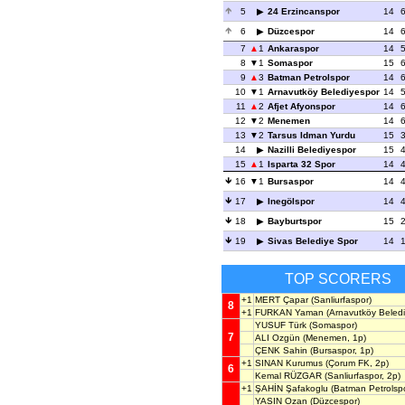
5
24 Erzincanspor
14
6
Düzcespor
14
7
1
Ankaraspor
14
8
1
Somaspor
15
9
3
Batman Petrolspor
14
10
1
Arnavutköy Belediyespor
14
11
2
Afjet Afyonspor
14
12
2
Menemen
14
13
2
Tarsus Idman Yurdu
15
14
Nazilli Belediyespor
15
15
1
Isparta 32 Spor
14
16
1
Bursaspor
14
17
Inegölspor
14
18
Bayburtspor
15
19
Sivas Belediye Spor
14
TOP SCORERS
+1
MERT Çapar
(Sanliurfaspor)
8
+1
FURKAN Yaman
(Arnavutköy Beledi
YUSUF Türk
(Somaspor)
7
ALI Ozgün
(Menemen, 1p)
ÇENK Sahin
(Bursaspor, 1p)
+1
SINAN Kurumus
(Çorum FK, 2p)
6
Kemal RÜZGAR
(Sanliurfaspor, 2p)
+1
ŞAHİN Şafakoglu
(Batman Petrolspo
YASIN Ozan
(Düzcespor)