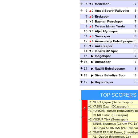
5
1
Menemen
7
6
2
Amed Sportif Faliyetler
8
7
2
Erokspor
8
8
3
Batman Petrolspor
7
9
1
Tarsus Idman Yurdu
8
10
3
Afjet Afyonspor
7
11
3
Somaspor
8
12
1
Arnavutköy Belediyespor
8
13
2
Ankaraspor
8
14
2
Isparta 32 Spor
8
15
Inegölspor
7
16
Bursaspor
7
17
Nazilli Belediyespor
8
18
Sivas Belediye Spor
8
19
Bayburtspor
8
TOP SCORERS
+1
MERT Çapar
(Sanliurfaspor)
+1
YASIN Ozan
(Düzcespor)
4
+1
FURKAN Yaman
(Arnavutköy Be
ÇENK Sahin
(Bursaspor)
+2
YUSUF Türk
(Somaspor)
SINAN Kurumus
(Çorum FK, 1p
Batuhan ALTINTAS
(24 Erzinca
+1
ÖMER FARUK Ermeç
(Inegölspo
ALI Ozgün
(Menemen, 1p)