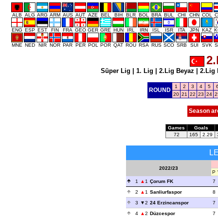
ALB
ALG
ARG
ARM
AUS
AUT
AZE
BEL
BIH
BLR
BOL
BRA
BUL
CHI
CHN
COL
C
ENG
ESP
EST
FIN
FRA
GEO
GER
GRE
HUN
IRL
IRN
ISL
ISR
ITA
JPN
KAZ
K
MNE
NED
NIR
NOR
PAR
PER
POL
POR
QAT
ROU
RSA
RUS
SCO
SRB
SUI
SVK
S
2.
Süper Lig
|
1. Lig
|
2.Lig Beyaz
|
2.Lig 
1
2
3
4
5
ROUND
20
21
22
23
24
2
Season ar
Games
Goals
72
165
2.29
L
2022/23
P
1
1
Çorum FK
7
2
1
Sanliurfaspor
8
3
2
24 Erzincanspor
7
4
2
Düzcespor
7