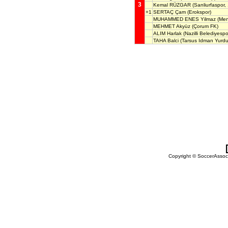
3
Kemal RÜZGAR
(Sanliurfaspor,
+1
SERTAÇ Çam
(Erokspor)
MUHAMMED ENES Yilmaz
(Me
MEHMET Akyüz
(Çorum FK)
ALIM Harlak
(Nazilli Belediyespo
TAHA Balci
(Tarsus Idman Yurdu
Copyright © SoccerAssocia