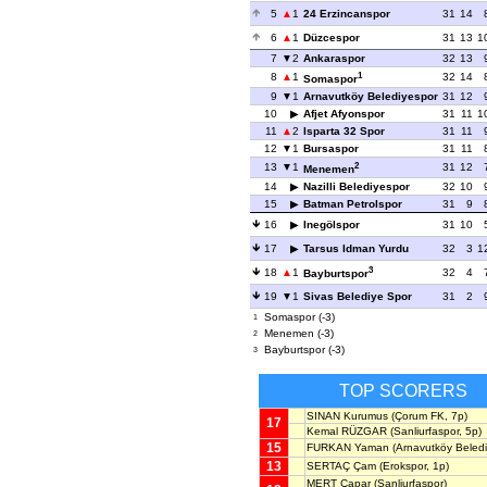
5
1
24 Erzincanspor
31
14
6
1
Düzcespor
31
13
1
7
2
Ankaraspor
32
13
1
8
1
32
14
Somaspor
9
1
Arnavutköy Belediyespor
31
12
10
Afjet Afyonspor
31
11
1
11
2
Isparta 32 Spor
31
11
12
1
Bursaspor
31
11
2
13
1
31
12
Menemen
14
Nazilli Belediyespor
32
10
15
Batman Petrolspor
31
9
16
Inegölspor
31
10
17
Tarsus Idman Yurdu
32
3
1
3
18
1
32
4
Bayburtspor
19
1
Sivas Belediye Spor
31
2
Somaspor (-3)
1
Menemen (-3)
2
Bayburtspor (-3)
3
TOP SCORERS
SINAN Kurumus
(Çorum FK, 7p)
17
Kemal RÜZGAR
(Sanliurfaspor, 5p)
15
FURKAN Yaman
(Arnavutköy Beledi
13
SERTAÇ Çam
(Erokspor, 1p)
MERT Çapar
(Sanliurfaspor)