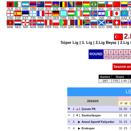
ALB
ALG
ARG
ARM
AUS
AUT
AZE
BEL
BIH
BLR
BOL
BRA
BUL
CHI
CHN
COL
C
ENG
ESP
EST
FIN
FRA
GEO
GER
GRE
HUN
IRL
IRN
ISL
ISR
ITA
JPN
KAZ
K
MNE
NED
NIR
NOR
PAR
PER
POL
POR
QAT
ROU
RSA
RUS
SCO
SRB
SUI
SVK
S
2.
Süper Lig
|
1. Lig
|
2.Lig Beyaz
|
2.Lig 
1
2
3
4
5
ROUND
20
21
22
23
24
2
Season ar
Games
Goals
297
775
2.60
L
2022/23
P
W
1
1
Çorum FK
31
20
2
1
Sanliurfaspor
31
19
3
Amed Sportif Faliyetler
31
15
4
Erokspor
31
15