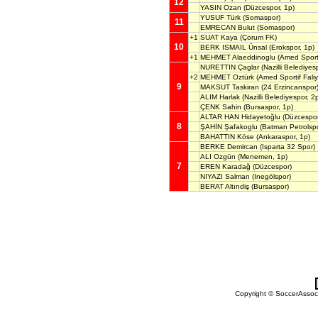
12
YASIN Ozan
(Düzcespor, 1p)
YUSUF Türk
(Somaspor)
11
EMRECAN Bulut
(Somaspor)
+1
SUAT Kaya
(Çorum FK)
10
BERK ISMAIL Ünsal
(Erokspor, 1p)
+1
MEHMET Alaeddinoglu
(Amed Sportif
NURETTIN Çaglar
(Nazilli Belediyes
+2
MEHMET Oztürk
(Amed Sportif Faliye
9
MAKSUT Taskiran
(24 Erzincanspor
ALIM Harlak
(Nazilli Belediyespor, 2
ÇENK Sahin
(Bursaspor, 1p)
ALTAR HAN Hidayetoğlu
(Düzcespor
8
ŞAHİN Şafakoglu
(Batman Petrolspo
BAHATTIN Köse
(Ankaraspor, 1p)
BERKE Demircan
(Isparta 32 Spor)
ALI Ozgün
(Menemen, 1p)
7
EREN Karadağ
(Düzcespor)
NIYAZI Salman
(Inegölspor)
BERAT Altındiş
(Bursaspor)
Copyright © SoccerAssocia