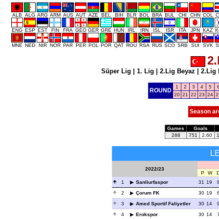
ALB
ALG
ARG
ARM
AUS
AUT
AZE
BEL
BIH
BLR
BOL
BRA
BUL
CHI
CHN
COL
C
ENG
ESP
EST
FIN
FRA
GEO
GER
GRE
HUN
IRL
IRN
ISL
ISR
ITA
JPN
KAZ
K
MNE
NED
NIR
NOR
PAR
PER
POL
POR
QAT
ROU
RSA
RUS
SCO
SRB
SUI
SVK
S
2.
Süper Lig
|
1. Lig
|
2.Lig Beyaz
|
2.Lig 
1
2
3
4
5
ROUND
20
21
22
23
24
2
Season ar
Games
Goals
288
751
2.60
L
2022/23
P
W
1
Sanliurfaspor
31
19
2
Çorum FK
30
19
3
Amed Sportif Faliyetler
30
14
4
Erokspor
30
14