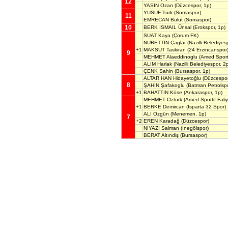
12
YASIN Ozan
(Düzcespor, 1p)
YUSUF Türk
(Somaspor)
11
EMRECAN Bulut
(Somaspor)
10
BERK ISMAIL Ünsal
(Erokspor, 1p)
SUAT Kaya
(Çorum FK)
NURETTIN Çaglar
(Nazilli Belediyes
+1
MAKSUT Taskiran
(24 Erzincanspor
9
MEHMET Alaeddinoglu
(Amed Sportif
ALIM Harlak
(Nazilli Belediyespor, 2
ÇENK Sahin
(Bursaspor, 1p)
ALTAR HAN Hidayetoğlu
(Düzcespor
8
ŞAHİN Şafakoglu
(Batman Petrolspo
+1
BAHATTIN Köse
(Ankaraspor, 1p)
MEHMET Oztürk
(Amed Sportif Faliye
+1
BERKE Demircan
(Isparta 32 Spor)
ALI Ozgün
(Menemen, 1p)
7
+2
EREN Karadağ
(Düzcespor)
NIYAZI Salman
(Inegölspor)
BERAT Altındiş
(Bursaspor)