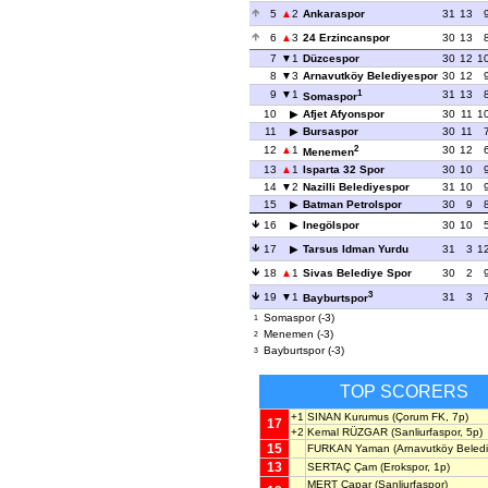
5
2
Ankaraspor
31
13
6
3
24 Erzincanspor
30
13
7
1
Düzcespor
30
12
1
8
3
Arnavutköy Belediyespor
30
12
1
9
1
31
13
Somaspor
10
Afjet Afyonspor
30
11
1
11
Bursaspor
30
11
2
12
1
30
12
Menemen
13
1
Isparta 32 Spor
30
10
14
2
Nazilli Belediyespor
31
10
15
Batman Petrolspor
30
9
16
Inegölspor
30
10
17
Tarsus Idman Yurdu
31
3
1
18
1
Sivas Belediye Spor
30
2
3
19
1
31
3
Bayburtspor
Somaspor (-3)
1
Menemen (-3)
2
Bayburtspor (-3)
3
TOP SCORERS
+1
SINAN Kurumus
(Çorum FK, 7p)
17
+2
Kemal RÜZGAR
(Sanliurfaspor, 5p)
15
FURKAN Yaman
(Arnavutköy Beledi
13
SERTAÇ Çam
(Erokspor, 1p)
MERT Çapar
(Sanliurfaspor)