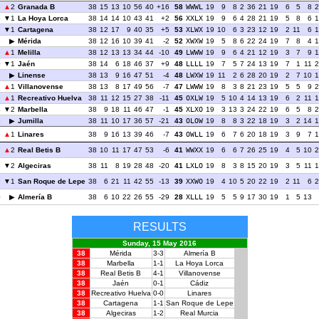
5
2
Granada B
38
15
13
10
56
40
+16
58
WWWL
19
9
8
2
36
21
19
6
5
8
2
6
1
La Hoya Lorca
38
14
14
10
43
41
+2
56
XXLX
19
9
6
4
28
21
19
5
8
6
1
7
1
Cartagena
38
12
17
9
40
35
+5
53
XLWX
19
10
6
3
23
12
19
2
11
6
1
8
Mérida
38
12
16
10
39
41
-2
52
XWXW
19
5
8
6
22
24
19
7
8
4
1
9
1
Melilla
38
12
13
13
34
44
-10
49
LWWW
19
9
6
4
21
12
19
3
7
9
1
0
1
Jaén
38
14
6
18
46
37
+9
48
LLLL
19
7
5
7
24
13
19
7
1
11
2
1
Linense
38
13
9
16
47
51
-4
48
LWXW
19
11
2
6
28
20
19
2
7
10
1
2
1
Villanovense
38
13
8
17
49
56
-7
47
LWWW
19
8
3
8
21
23
19
5
5
9
2
3
1
Recreativo Huelva
38
11
12
15
27
38
-11
45
OXLW
19
5
10
4
14
13
19
6
2
11
1
4
2
Marbella
38
9
18
11
46
47
-1
45
XLXO
19
3
13
3
24
22
19
6
5
8
2
5
Jumilla
38
11
10
17
36
57
-21
43
OLOW
19
8
8
3
22
18
19
3
2
14
1
6
1
Linares
38
9
16
13
39
46
-7
43
OWLL
19
6
7
6
20
18
19
3
9
7
1
7
2
Real Betis B
38
10
11
17
47
53
-6
41
WWXX
19
6
6
7
26
25
19
4
5
10
2
8
2
Algeciras
38
11
8
19
28
48
-20
41
LXLO
19
8
3
8
15
20
19
3
5
11
1
9
1
San Roque de Lepe
38
6
21
11
42
55
-13
39
XXWO
19
4
10
5
20
22
19
2
11
6
2
0
Almería B
38
6
10
22
26
55
-29
28
XLLL
19
5
5
9
17
30
19
1
5
13
RESULTS
Sunday, 15 May 2016
38
Mérida
3-3
Almería B
38
Marbella
1-1
La Hoya Lorca
38
Real Betis B
4-1
Villanovense
38
Jaén
0-1
Cádiz
38
Recreativo Huelva
0-0
Linares
38
Cartagena
1-1
San Roque de Lepe
38
Algeciras
1-2
Real Murcia