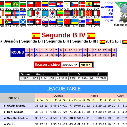
home
account
LR
BOL
BRA
BUL
CHI
CHN
COL
CRC
CRO
CYP
CZE
DEN
ECU
EGY
FAQ
help
support
IRL
IRN
ISL
ISR
ITA
JPN
KAZ
KOR
LTU
LVA
MDA
MEX
MKD
MLT
log in
OU
RSA
RUS
SCO
SRB
SUI
SVK
SVN
SWE
TUR
UKR
URU
USA
VEN
Segunda B IV
a División
|
Segunda B I
|
Segunda B II
|
Segunda B III
|
2015/16
|
1
2
3
4
5
6
7
8
9
10
11
12
13
14
15
16
17
18
19
ROUND
20
21
22
23
24
25
26
27
28
29
30
31
32
33
34
35
36
37
38
Season archive
Games
Goals
H
D
A
380
853
2.24
157
41.32%
125
32.89%
98
25.79%
LEAGUE TABLE
Overall
Home
Away
2015/16
P
W
D
L
F
A
Gdf
Pts
Form
P
W
D
L
F
A
P
W
D
L
1
UCAM Murcia
38
22
11
5
46
17
+29
77
WWWO
19
12
5
2
29
11
19
10
6
3
1
2
Real Murcia
38
21
8
9
56
30
+26
71
WLLL
19
10
4
5
30
16
19
11
4
4
2
3
Sevilla Atlético
38
17
17
4
53
31
+22
68
OLWX
19
11
6
2
30
17
19
6
11
2
2
4
Cádiz
38
17
12
9
53
31
+22
63
WLOL
19
11
4
4
33
12
19
6
8
5
2