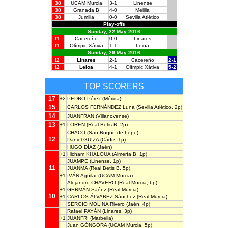
38
UCAM Murcia
3-1
Linense
38
Granada B
4-0
Melilla
38
Jumilla
0-0
Sevilla Atlético
Play-offs
Sunday, 22 May 2016
l1
Cacereño
0-0
Linares
l1
Olímpic Xàtiva
1-1
Leioa
Sunday, 29 May 2016
l2
Linares
2-1
Cacereño
2-1
l2
Leioa
4-1
Olímpic Xàtiva
5-2
TOP SCORERS
17
+2
PEDRO Pérez
(Mérida)
15
CARLOS FERNÁNDEZ Luna
(Sevilla Atlético, 2p)
14
JUANFRAN
(Villanovense)
13
+1
LOREN
(Real Betis B, 2p)
CHACO
(San Roque de Lepe)
12
Daniel GÜIZA
(Cádiz, 1p)
HUGO DÍAZ
(Jaén)
+1
Hicham KHALOUA
(Almería B, 1p)
JUAMPE
(Linense, 1p)
11
JUANMA
(Real Betis B, 5p)
+1
IVÁN Aguilar
(UCAM Murcia)
Alejandro CHAVERO
(Real Murcia, 6p)
+1
GERMÁN Saénz
(Real Murcia)
10
+1
CARLOS ÁLVAREZ Sánchez
(Real Murcia)
SERGIO MOLINA Rivero
(Jaén, 4p)
Rafael PAYÁN
(Linares, 3p)
+1
JUANFRI
(Marbella)
Juan GÓNGORA
(UCAM Murcia, 5p)