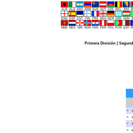
ALB
ALG
ARG
ARM
AUS
AUT
AZE
BEL
BIH
B
ENG
ESP
EST
FIN
FRA
GEO
GER
GRE
HUN
MNE
NED
NIR
NOR
PAR
PER
POL
POR
QAT
R
Primera División
|
Segund