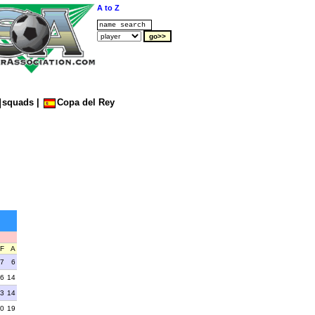
A to Z
squads
|
Copa del Rey
F
A
7
6
6
14
3
14
0
19