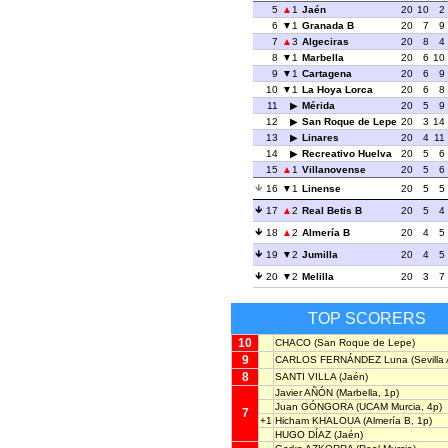
5
1
Jaén
20
10
2
6
1
Granada B
20
7
9
7
3
Algeciras
20
8
4
8
1
Marbella
20
6
10
9
1
Cartagena
20
6
9
10
1
La Hoya Lorca
20
6
8
11
Mérida
20
5
9
12
San Roque de Lepe
20
3
14
13
Linares
20
4
11
14
Recreativo Huelva
20
5
6
15
1
Villanovense
20
5
6
16
1
Linense
20
5
5
17
2
Real Betis B
20
5
4
18
2
Almería B
20
4
5
19
2
Jumilla
20
4
5
20
2
Melilla
20
3
7
TOP SCORERS
10
CHACO
(San Roque de Lepe)
9
CARLOS FERNÁNDEZ Luna
(Sevilla 
8
SANTI VILLA
(Jaén)
Javier AÑÓN
(Marbella, 1p)
Juan GÓNGORA
(UCAM Murcia, 4p)
7
+1
Hicham KHALOUA
(Almería B, 1p)
HUGO DÍAZ
(Jaén)