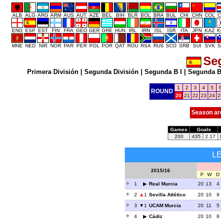
ALB
ALG
ARG
ARM
AUS
AUT
AZE
BEL
BIH
BLR
BOL
BRA
BUL
CHI
CHN
COL
C
ENG
ESP
EST
FIN
FRA
GEO
GER
GRE
HUN
IRL
IRN
ISL
ISR
ITA
JPN
KAZ
K
MNE
NED
NIR
NOR
PAR
PER
POL
POR
QAT
ROU
RSA
RUS
SCO
SRB
SUI
SVK
S
Se
Primera División
|
Segunda División
|
Segunda B I
|
Segunda B 
1
2
3
4
5
ROUND
20
21
22
23
24
2
Season ar
Games
Goals
200
435
2.17
L
2015/16
P
W
D
1
Real Murcia
20
13
4
2
1
Sevilla Atlético
20
10
9
3
1
UCAM Murcia
20
11
5
4
Cádiz
20
10
8