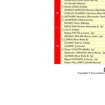
Gorka AZKORRA
(Real Murcia)
IVI
(Sevilla Atlético)
+1
Daniel GÜIZA
(Cádiz)
SERGIO NARVÁEZ Barrera
(Marbella
6
CARLOS ÁLVAREZ Sánchez
(Real Mu
+1
ARTHURO Henrique
(Recreativo Huel
+1
JUANFRAN
(Villanovense)
PEDRO Pérez
(Mérida)
DENILSON Pereira
(Granada B, 1p)
+1
LOLO
(Cádiz)
Rafael PAYÁN
(Linares, 1p)
SERGIO MOLINA Rivero
(Jaén, 1p)
+1
LOREN
(Real Betis B)
ÁLVARO García
(Cádiz)
5
JUAMPE
(Linense)
+1
Diego CASCÓN
(Melilla, 1p)
Alejandro CHAVERO
(Real Murcia, 3p
JUANMA
(Real Betis B, 2p)
Miguel ESPINAR
(Linense, 1p)
Pablo PALLARÉS
(UCAM Murcia)
Copyright © SoccerAssocia