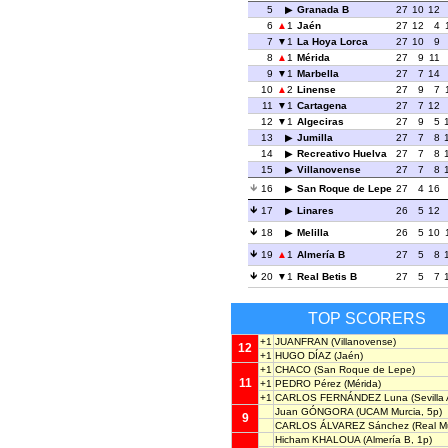
5
Granada B
27
10
12
6
1
Jaén
27
12
4
7
1
La Hoya Lorca
27
10
9
8
1
Mérida
27
9
11
9
1
Marbella
27
7
14
10
2
Linense
27
9
7
11
1
Cartagena
27
7
12
12
1
Algeciras
27
9
5
13
Jumilla
27
7
8
14
Recreativo Huelva
27
7
8
15
Villanovense
27
7
8
16
San Roque de Lepe
27
4
16
17
Linares
26
5
12
18
Melilla
26
5
10
19
1
Almería B
27
5
8
20
1
Real Betis B
27
5
7
TOP SCORERS
+1
JUANFRAN
(Villanovense)
12
+1
HUGO DÍAZ
(Jaén)
+1
CHACO
(San Roque de Lepe)
11
+1
PEDRO Pérez
(Mérida)
+1
CARLOS FERNÁNDEZ Luna
(Sevilla 
Juan GÓNGORA
(UCAM Murcia, 5p)
9
CARLOS ÁLVAREZ Sánchez
(Real Mu
Hicham KHALOUA
(Almería B, 1p)