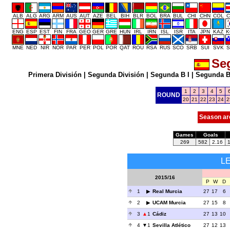
ALB
ALG
ARG
ARM
AUS
AUT
AZE
BEL
BIH
BLR
BOL
BRA
BUL
CHI
CHN
COL
C
ENG
ESP
EST
FIN
FRA
GEO
GER
GRE
HUN
IRL
IRN
ISL
ISR
ITA
JPN
KAZ
K
MNE
NED
NIR
NOR
PAR
PER
POL
POR
QAT
ROU
RSA
RUS
SCO
SRB
SUI
SVK
S
Se
Primera División
|
Segunda División
|
Segunda B I
|
Segunda B 
1
2
3
4
5
ROUND
20
21
22
23
24
2
Season ar
Games
Goals
269
582
2.16
L
2015/16
P
W
D
1
Real Murcia
27
17
6
2
UCAM Murcia
27
15
8
3
1
Cádiz
27
13
10
4
1
Sevilla Atlético
27
12
13