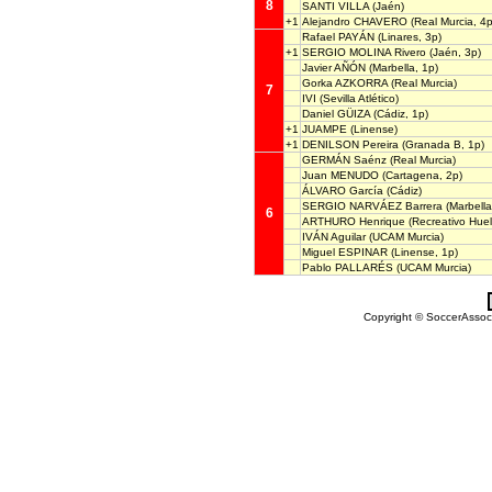
8
SANTI VILLA
(Jaén)
+1
Alejandro CHAVERO
(Real Murcia, 4p
Rafael PAYÁN
(Linares, 3p)
+1
SERGIO MOLINA Rivero
(Jaén, 3p)
Javier AÑÓN
(Marbella, 1p)
Gorka AZKORRA
(Real Murcia)
7
IVI
(Sevilla Atlético)
Daniel GÜIZA
(Cádiz, 1p)
+1
JUAMPE
(Linense)
+1
DENILSON Pereira
(Granada B, 1p)
GERMÁN Saénz
(Real Murcia)
Juan MENUDO
(Cartagena, 2p)
ÁLVARO García
(Cádiz)
SERGIO NARVÁEZ Barrera
(Marbella
6
ARTHURO Henrique
(Recreativo Huel
IVÁN Aguilar
(UCAM Murcia)
Miguel ESPINAR
(Linense, 1p)
Pablo PALLARÉS
(UCAM Murcia)
Copyright © SoccerAssocia