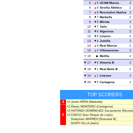
5
5
UCAM Murcia
2
6
6
Sevilla Atlético
2
7
6
Recreativo Huelva
2
8
7
Marbella
2
9
5
Mérida
2
10
7
Jaén
2
11
6
Algeciras
2
12
6
Linares
2
13
4
Jumilla
2
14
4
Real Murcia
2
15
4
Villanovense
2
16
Melilla
2
17
6
Almería B
2
18
1
Real Betis B
2
19
1
Linense
2
20
5
Cartagena
2
TOP SCORERS
3
+2
Javier AÑÓN
(Marbella)
+2
Álvaro MONTERO
(Cartagena)
+2
ANTÓNIO DOMÍNGUEZ Sacramento
(Recreat
2
+2
CHACO
(San Roque de Lepe)
Sulayman MARREH
(Granada B)
SANTI VILLA
(Jaén)