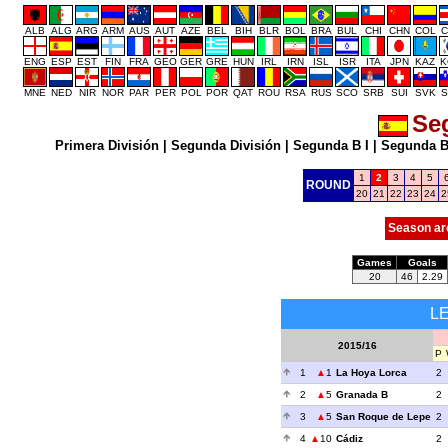
ALB
ALG
ARG
ARM
AUS
AUT
AZE
BEL
BIH
BLR
BOL
BRA
BUL
CHI
CHN
COL
C
ENG
ESP
EST
FIN
FRA
GEO
GER
GRE
HUN
IRL
IRN
ISL
ISR
ITA
JPN
KAZ
K
MNE
NED
NIR
NOR
PAR
PER
POL
POR
QAT
ROU
RSA
RUS
SCO
SRB
SUI
SVK
S
Se
Primera División
|
Segunda División
|
Segunda B I
|
Segunda B 
1
2
3
4
5
ROUND
20
21
22
23
24
2
Season ar
Games
Goals
20
46
2.29
L
2015/16
P
1
1
La Hoya Lorca
2
2
5
Granada B
2
3
5
San Roque de Lepe
2
4
10
Cádiz
2