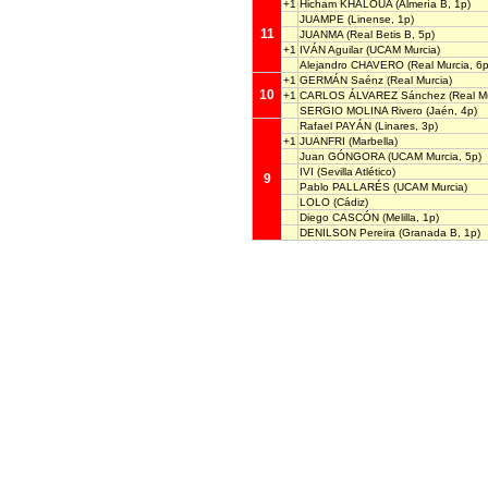
+1
Hicham KHALOUA
(Almería B, 1p)
JUAMPE
(Linense, 1p)
11
JUANMA
(Real Betis B, 5p)
+1
IVÁN Aguilar
(UCAM Murcia)
Alejandro CHAVERO
(Real Murcia, 6p
+1
GERMÁN Saénz
(Real Murcia)
10
+1
CARLOS ÁLVAREZ Sánchez
(Real Mu
SERGIO MOLINA Rivero
(Jaén, 4p)
Rafael PAYÁN
(Linares, 3p)
+1
JUANFRI
(Marbella)
Juan GÓNGORA
(UCAM Murcia, 5p)
IVI
(Sevilla Atlético)
9
Pablo PALLARÉS
(UCAM Murcia)
LOLO
(Cádiz)
Diego CASCÓN
(Melilla, 1p)
DENILSON Pereira
(Granada B, 1p)