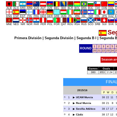
ALB
ALG
ARG
ARM
AUS
AUT
AZE
BEL
BIH
BLR
BOL
BRA
BUL
CHI
CHN
COL
C
ENG
ESP
EST
FIN
FRA
GEO
GER
GRE
HUN
IRL
IRN
ISL
ISR
ITA
JPN
KAZ
K
MNE
NED
NIR
NOR
PAR
PER
POL
POR
QAT
ROU
RSA
RUS
SCO
SRB
SUI
SVK
S
Se
Primera División
|
Segunda División
|
Segunda B I
|
Segunda B 
1
2
3
4
5
ROUND
20
21
22
23
24
2
Season ar
Games
Goals
380
853
2.24
1
FINA
2015/16
P
W
D
1
UCAM Murcia
38
22
11
2
Real Murcia
38
21
8
3
Sevilla Atlético
38
17
17
4
Cádiz
38
17
12