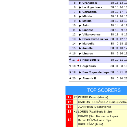
5
Granada B
38
15
13
1
6
La Hoya Lorca
38
14
14
1
7
Cartagena
38
12
17
8
Mérida
38
12
16
1
9
Melilla
38
12
13
1
10
Jaén
38
14
6
1
11
Linense
38
13
9
1
12
Villanovense
38
13
8
1
13
Recreativo Huelva
38
11
12
1
14
Marbella
38
9
18
1
15
Jumilla
38
11
10
1
16
Linares
38
9
16
1
17
1
Real Betis B
38
10
11
1
18
1
Algeciras
38
11
8
1
19
San Roque de Lepe
38
6
21
1
20
Almería B
38
6
10
2
TOP SCORERS
17
+2
PEDRO Pérez
(Mérida)
15
CARLOS FERNÁNDEZ Luna
(Sevilla 
14
JUANFRAN
(Villanovense)
13
+1
LOREN
(Real Betis B, 2p)
CHACO
(San Roque de Lepe)
12
Daniel GÜIZA
(Cádiz, 1p)
HUGO DÍAZ
(Jaén)