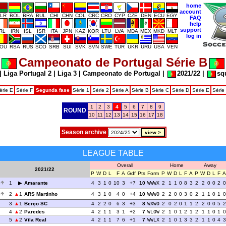
home
account
LR
BOL
BRA
BUL
CHI
CHN
COL
CRC
CRO
CYP
CZE
DEN
ECU
EGY
FAQ
help
support
IRL
IRN
ISL
ISR
ITA
JPN
KAZ
KOR
LTU
LVA
MDA
MEX
MKD
MLT
log in
OU
RSA
RUS
SCO
SRB
SUI
SVK
SVN
SWE
TUR
UKR
URU
USA
VEN
Campeonato de Portugal Série B
|
Liga Portugal 2
|
Liga 3
|
Campeonato de Portugal
|
2021/22
|
sq
érie E
Série F
Segunda fase
Série 1
Série 2
Série A
Série B
Série C
Série D
Série E
Série
1
2
3
4
5
6
7
8
9
ROUND
10
11
12
13
14
15
16
17
18
Season archive
LEAGUE TABLE
Overall
Home
Away
2021/22
P
W
D
L
F
A
Gdf
Pts
Form
P
W
D
L
F
A
P
W
D
L
F
A
1
Amarante
4
3
1
0
10
3
+7
10
WWWX
2
1
1
0
8
3
2
2
0
0
2
0
2
1
ARS Martinho
4
3
1
0
4
0
+4
10
WWWO
2
2
0
0
3
0
2
1
1
0
1
0
3
1
Berço SC
4
2
2
0
6
3
+3
8
WXWO
2
0
2
0
1
1
2
2
0
0
5
2
4
2
Paredes
4
2
1
1
3
1
+2
7
WLOW
2
1
0
1
2
1
2
1
1
0
1
0
5
2
Vila Real
4
2
1
1
7
6
+1
7
WWLX
2
1
0
1
3
3
2
1
1
0
4
3