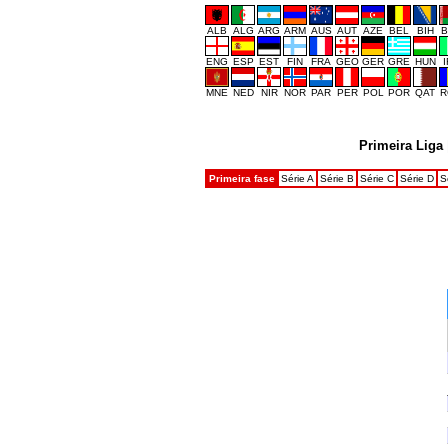
ALB
ALG
ARG
ARM
AUS
AUT
AZE
BEL
BIH
B
ENG
ESP
EST
FIN
FRA
GEO
GER
GRE
HUN
MNE
NED
NIR
NOR
PAR
PER
POL
POR
QAT
R
Primeira Liga
Primeira fase
Série A
Série B
Série C
Série D
S