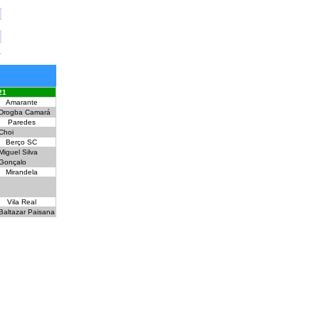
21
Amarante
Drogba Camará
Paredes
Choi
Berço SC
Miguel Silva
Gonçalo
Mirandela
Vila Real
Baltazar Paisana