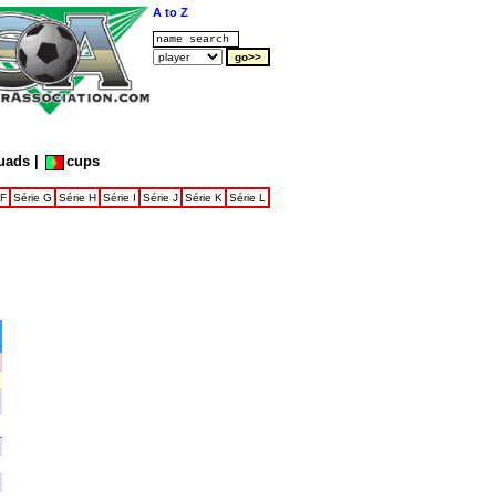
A to Z
uads
|
cups
 F
Série G
Série H
Série I
Série J
Série K
Série L