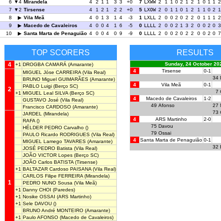
6
4
Mirandela
4
2
1
1
3
3
+0
7
LXWW
2
1
1
0
2
1
2
1
0
1
1
2
7
2
Tirsense
4
1
2
1
2
2
+0
5
LXOW
2
0
1
1
0
1
2
1
1
0
2
1
8
Vila Meã
4
0
1
3
1
4
-3
1
LXLL
2
0
0
2
0
2
2
0
1
1
1
2
9
Macedo de Cavaleiros
4
0
0
4
1
6
-5
0
LLLL
2
0
0
2
1
3
2
0
0
2
0
3
10
Santa Marta de Penaguião
4
0
0
4
0
9
-9
0
LLLL
2
0
0
2
0
2
2
0
0
2
0
7
TOP SCORERS
RESULTS
4
Sunday, 24 October 20
+1
DROGBA CAMARÁ
(Amarante)
4
Tirsense
0-1
MIGUEL Jóse CARREIRA
(Vila Real)
34
BRUNO Miguel GUIMARÃES
(Amarante)
4
Vila Meã
0-1
PABLO Luigi
(Berço SC)
2
7
+1
MIGUEL Leal SILVA
(Berço SC)
4
Macedo de Cavaleiros
1-2
GUSTAVO José
(Vila Real)
49
Afonso
27
Francisco CARDOSO
(Amarante)
73
JARDEL
(Mirandela)
4
ARS Martinho
2-0
RAFA
()
75
Davou
HÉLDER PEDRO Carvalho
()
79
Ossai
PAULO Ricardo RODRIGUES
(Vila Real)
4
Santa Marta de Penaguião
0-1
MIGUEL Lamego TAVARES
(Amarante)
32
JOSÉ PEDRO Batista
(Vila Real)
JOÃO VICTOR Lopes
(Berço SC)
JOÃO Carlos BATISTA
(Tirsense)
+1
BALTAZAR Cardoso PAISANA
(Vila Real)
CARLOS Filipe FERREIRA
(Mirandela)
1
PEDRO NUNO Sousa
(Vila Meã)
+1
Danny CHOI
(Paredes)
+1
Nosike OSSAI
(ARS Martinho)
+1
Sele DAVOU
()
BRUNO André MONTEIRO
(Amarante)
+1
Paulo AFONSO
(Macedo de Cavaleiros)