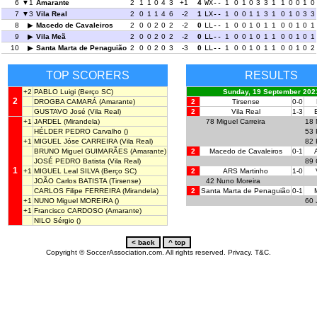
6
1
Amarante
2
1
1
0
4
3
+1
4
WX--
1
0
1
0
3
3
1
1
0
0
1
0
7
3
Vila Real
2
0
1
1
4
6
-2
1
LX--
1
0
0
1
1
3
1
0
1
0
3
3
8
Macedo de Cavaleiros
2
0
0
2
0
2
-2
0
LL--
1
0
0
1
0
1
1
0
0
1
0
1
9
Vila Meã
2
0
0
2
0
2
-2
0
LL--
1
0
0
1
0
1
1
0
0
1
0
1
10
Santa Marta de Penaguião
2
0
0
2
0
3
-3
0
LL--
1
0
0
1
0
1
1
0
0
1
0
2
TOP SCORERS
RESULTS
+2
PABLO Luigi
(Berço SC)
Sunday, 19 September 202
2
DROGBA CAMARÁ
(Amarante)
2
Tirsense
0-0
GUSTAVO José
(Vila Real)
2
Vila Real
1-3
+1
JARDEL
(Mirandela)
78
Miguel Carreira
18
HÉLDER PEDRO Carvalho
()
53
+1
MIGUEL Jóse CARREIRA
(Vila Real)
82
BRUNO Miguel GUIMARÃES
(Amarante)
2
Macedo de Cavaleiros
0-1
JOSÉ PEDRO Batista
(Vila Real)
89
1
+1
MIGUEL Leal SILVA
(Berço SC)
2
ARS Martinho
1-0
JOÃO Carlos BATISTA
(Tirsense)
42
Nuno Moreira
CARLOS Filipe FERREIRA
(Mirandela)
2
Santa Marta de Penaguião
0-1
+1
NUNO Miguel MOREIRA
()
60
+1
Francisco CARDOSO
(Amarante)
NILO Sérgio
()
Copyright © SoccerAssociation.com. All rights reserved.
Privacy.
T&C.