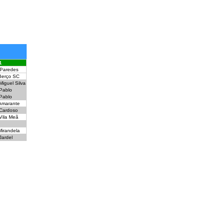
1
Paredes
Berço SC
Miguel Silva
Pablo
Pablo
Amarante
Cardoso
Vila Meã
Mirandela
Jardel