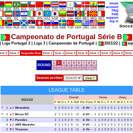
home
account
LR
BOL
BRA
BUL
CHI
CHN
COL
CRC
CRO
CYP
CZE
DEN
ECU
EGY
FAQ
help
support
IRL
IRN
ISL
ISR
ITA
JPN
KAZ
KOR
LTU
LVA
MDA
MEX
MKD
MLT
log in
OU
RSA
RUS
SCO
SRB
SUI
SVK
SVN
SWE
TUR
UKR
URU
USA
VEN
Campeonato de Portugal Série B
|
Liga Portugal 2
|
Liga 3
|
Campeonato de Portugal
|
2021/22
|
sq
érie E
Série F
Segunda fase
Série 1
Série 2
Série A
Série B
Série C
Série D
Série E
Série
1
2
3
4
5
6
7
8
9
ROUND
10
11
12
13
14
15
16
17
18
Season archive
LEAGUE TABLE
Overall
Home
Away
2021/22
P
W
D
L
F
A
Gdf
Pts
Form
P
W
D
L
F
A
P
W
D
L
F
A
1
1
Mirandela
2
2
0
0
2
0
+2
6
WW--
1
1
0
0
1
0
1
1
0
0
1
0
2
5
Berço SC
2
1
1
0
3
1
+2
4
WO--
1
0
1
0
0
0
1
1
0
0
3
1
3
2
Paredes
2
1
1
0
2
0
+2
4
OW--
1
1
0
0
2
0
1
0
1
0
0
0
4
2
ARS Martinho
2
1
1
0
1
0
+1
4
WO--
1
1
0
0
1
0
1
0
1
0
0
0
5
2
Tirsense
2
1
1
0
1
0
+1
4
OW--
1
0
1
0
0
0
1
1
0
0
1
0