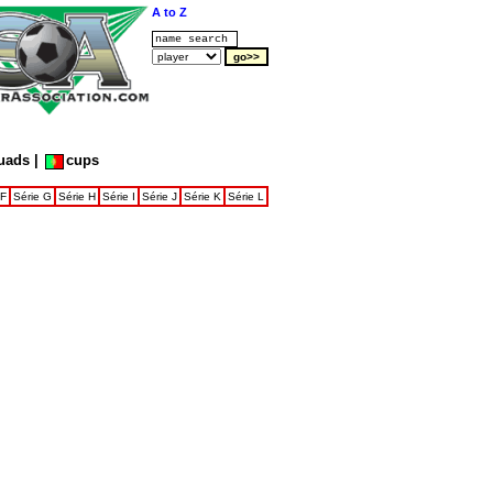
A to Z
uads
|
cups
 F
Série G
Série H
Série I
Série J
Série K
Série L