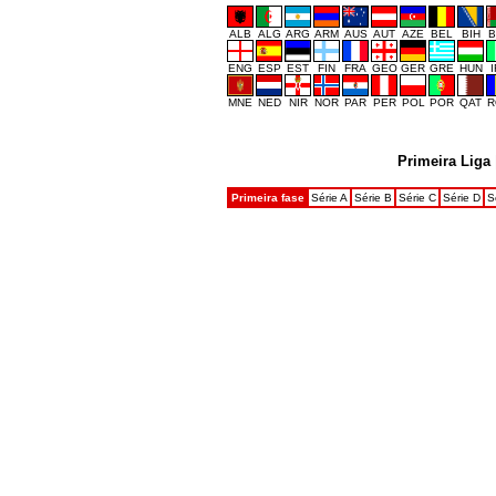
ALB
ALG
ARG
ARM
AUS
AUT
AZE
BEL
BIH
B
ENG
ESP
EST
FIN
FRA
GEO
GER
GRE
HUN
MNE
NED
NIR
NOR
PAR
PER
POL
POR
QAT
R
Primeira Liga
Primeira fase
Série A
Série B
Série C
Série D
S