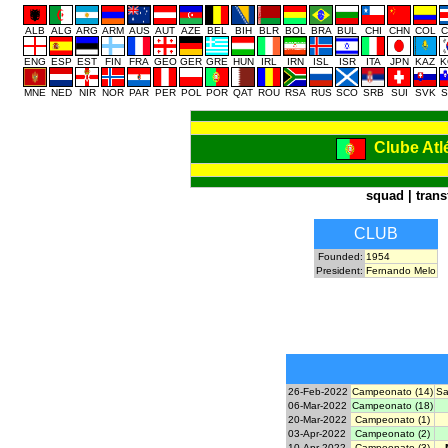
ALB
ALG
ARG
ARM
AUS
AUT
AZE
BEL
BIH
BLR
BOL
BRA
BUL
CHI
CHN
COL
C
ENG
ESP
EST
FIN
FRA
GEO
GER
GRE
HUN
IRL
IRN
ISL
ISR
ITA
JPN
KAZ
K
MNE
NED
NIR
NOR
PAR
PER
POL
POR
QAT
ROU
RSA
RUS
SCO
SRB
SUI
SVK
S
Clube Atl
squad
|
trans
CLUB
Founded:
1954
President:
Fernando Melo
26-Feb-2022
Campeonato (14)
Sa
06-Mar-2022
Campeonato (18)
20-Mar-2022
Campeonato (1)
03-Apr-2022
Campeonato (2)
10-Apr-2022
Campeonato (3)