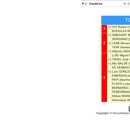
4
Condeixa
6
0
T
+1
IVO Rafael 
3
DOUGLAS AB
+1
GREGORY R
SERGINHO
(
2
+1
LANE Alexa
YEMI Samso
+1
Gilberto ADU
LUÍS Migue
+1
TIAGO José
+1
Aliu BALDÉ
(
KÁ SEMEDO
+1
Luís CEREJ
EMERSON An
1
PAPI
(Idanhe
FLAVIO Lei
BERNARDO 
PEREIRINHA
Abbas NSHI
Abdoulaye D
Copyright © SoccerAssocia