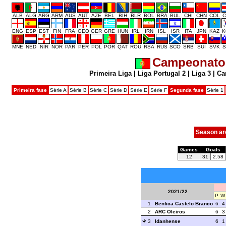
ALB
ALG
ARG
ARM
AUS
AUT
AZE
BEL
BIH
BLR
BOL
BRA
BUL
CHI
CHN
COL
C
ENG
ESP
EST
FIN
FRA
GEO
GER
GRE
HUN
IRL
IRN
ISL
ISR
ITA
JPN
KAZ
K
MNE
NED
NIR
NOR
PAR
PER
POL
POR
QAT
ROU
RSA
RUS
SCO
SRB
SUI
SVK
S
Campeonato 
Primeira Liga
|
Liga Portugal 2
|
Liga 3
|
Ca
Primeira fase
Série A
Série B
Série C
Série D
Série E
Série F
Segunda fase
Série 1
Season ar
Games
Goals
12
31
2.58
2021/22
P
W
1
Benfica Castelo Branco
6
4
2
ARC Oleiros
6
3
3
Idanhense
6
1