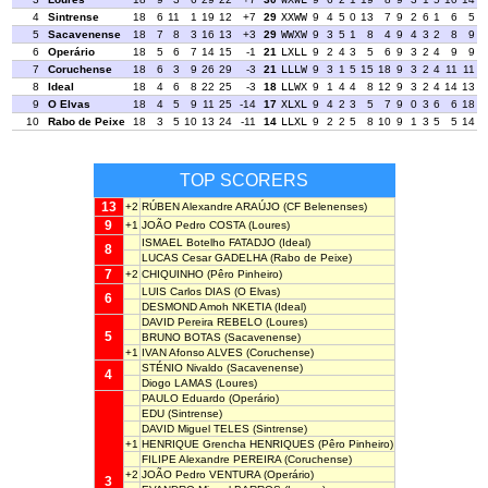
4
Sintrense
18
6
11
1
19
12
+7
29
XXWW
9
4
5
0
13
7
9
2
6
1
6
5
5
Sacavenense
18
7
8
3
16
13
+3
29
WWXW
9
3
5
1
8
4
9
4
3
2
8
9
6
Operário
18
5
6
7
14
15
-1
21
LXLL
9
2
4
3
5
6
9
3
2
4
9
9
7
Coruchense
18
6
3
9
26
29
-3
21
LLLW
9
3
1
5
15
18
9
3
2
4
11
11
8
Ideal
18
4
6
8
22
25
-3
18
LLWX
9
1
4
4
8
12
9
3
2
4
14
13
9
O Elvas
18
4
5
9
11
25
-14
17
XLXL
9
4
2
3
5
7
9
0
3
6
6
18
10
Rabo de Peixe
18
3
5
10
13
24
-11
14
LLXL
9
2
2
5
8
10
9
1
3
5
5
14
TOP SCORERS
13
+2
RÚBEN Alexandre ARAÚJO
(CF Belenenses)
9
+1
JOÃO Pedro COSTA
(Loures)
ISMAEL Botelho FATADJO
(Ideal)
8
LUCAS Cesar GADELHA
(Rabo de Peixe)
7
+2
CHIQUINHO
(Pêro Pinheiro)
LUIS Carlos DIAS
(O Elvas)
6
DESMOND Amoh NKETIA
(Ideal)
DAVID Pereira REBELO
(Loures)
5
BRUNO BOTAS
(Sacavenense)
+1
IVAN Afonso ALVES
(Coruchense)
STÉNIO Nivaldo
(Sacavenense)
4
Diogo LAMAS
(Loures)
PAULO Eduardo
(Operário)
EDU
(Sintrense)
DAVID Miguel TELES
(Sintrense)
+1
HENRIQUE Grencha HENRIQUES
(Pêro Pinheiro)
FILIPE Alexandre PEREIRA
(Coruchense)
+2
JOÃO Pedro VENTURA
(Operário)
3