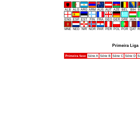
ALB
ALG
ARG
ARM
AUS
AUT
AZE
BEL
BIH
B
ENG
ESP
EST
FIN
FRA
GEO
GER
GRE
HUN
MNE
NED
NIR
NOR
PAR
PER
POL
POR
QAT
R
Primeira Liga
Primeira fase
Série A
Série B
Série C
Série D
S