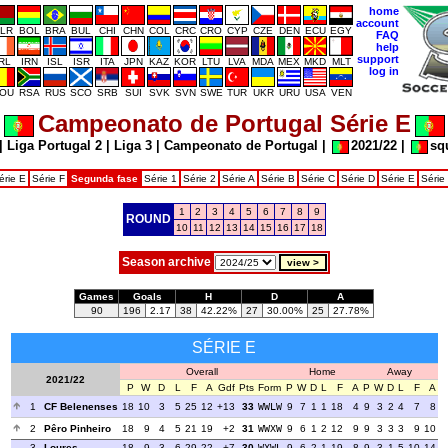
home
account
LR
BOL
BRA
BUL
CHI
CHN
COL
CRC
CRO
CYP
CZE
DEN
ECU
EGY
FAQ
help
support
IRL
IRN
ISL
ISR
ITA
JPN
KAZ
KOR
LTU
LVA
MDA
MEX
MKD
MLT
log in
OU
RSA
RUS
SCO
SRB
SUI
SVK
SVN
SWE
TUR
UKR
URU
USA
VEN
Campeonato de Portugal Série E
|
Liga Portugal 2
|
Liga 3
|
Campeonato de Portugal
|
2021/22
|
sq
érie E
Série F
Segunda fase
Série 1
Série 2
Série A
Série B
Série C
Série D
Série E
Série
1
2
3
4
5
6
7
8
9
ROUND
10
11
12
13
14
15
16
17
18
Season archive
Games
Goals
H
D
A
90
196
2.17
38
42.22%
27
30.00%
25
27.78%
SÉRIE E
Overall
Home
Away
2021/22
P
W
D
L
F
A
Gdf
Pts
Form
P
W
D
L
F
A
P
W
D
L
F
A
1
CF Belenenses
18
10
3
5
25
12
+13
33
WWLW
9
7
1
1
18
4
9
3
2
4
7
8
2
Pêro Pinheiro
18
9
4
5
21
19
+2
31
WWXW
9
6
1
2
12
9
9
3
3
3
9
10
3
Loures
18
9
3
6
29
22
+7
30
WXWL
9
6
2
1
19
8
9
3
1
5
10
14