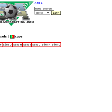
A to Z
uads
|
cups
 F
Série G
Série H
Série I
Série J
Série K
Série L