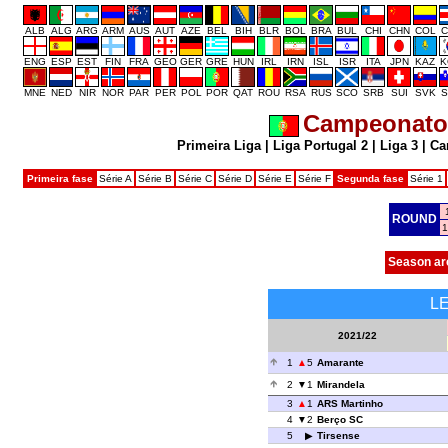
ALB
ALG
ARG
ARM
AUS
AUT
AZE
BEL
BIH
BLR
BOL
BRA
BUL
CHI
CHN
COL
C
ENG
ESP
EST
FIN
FRA
GEO
GER
GRE
HUN
IRL
IRN
ISL
ISR
ITA
JPN
KAZ
K
MNE
NED
NIR
NOR
PAR
PER
POL
POR
QAT
ROU
RSA
RUS
SCO
SRB
SUI
SVK
S
Campeonato 
Primeira Liga
|
Liga Portugal 2
|
Liga 3
|
Ca
Primeira fase
Série A
Série B
Série C
Série D
Série E
Série F
Segunda fase
Série 1
ROUND
1
Season ar
L
2021/22
1
5
Amarante
2
1
Mirandela
3
1
ARS Martinho
4
2
Berço SC
5
Tirsense