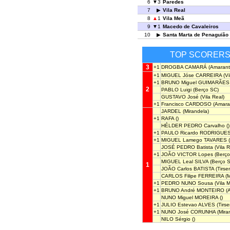
6
3
Paredes
7
Vila Real
8
1
Vila Meã
9
1
Macedo de Cavaleiros
10
Santa Marta de Penaguião
TOP SCORER
3
+1
DROGBA CAMARÁ
(Amarant
+1
MIGUEL Jóse CARREIRA
(Vi
+1
BRUNO Miguel GUIMARÃES
2
PABLO Luigi
(Berço SC)
GUSTAVO José
(Vila Real)
+1
Francisco CARDOSO
(Amara
JARDEL
(Mirandela)
+1
RAFA
()
HÉLDER PEDRO Carvalho
()
+1
PAULO Ricardo RODRIGUE
+1
MIGUEL Lamego TAVARES
(
JOSÉ PEDRO Batista
(Vila R
+1
JOÃO VICTOR Lopes
(Berço
MIGUEL Leal SILVA
(Berço 
1
JOÃO Carlos BATISTA
(Tirse
CARLOS Filipe FERREIRA
(M
+1
PEDRO NUNO Sousa
(Vila 
+1
BRUNO André MONTEIRO
(A
NUNO Miguel MOREIRA
()
+1
JULIO Estevao ALVES
(Tirse
+1
NUNO José CORUNHA
(Mira
NILO Sérgio
()