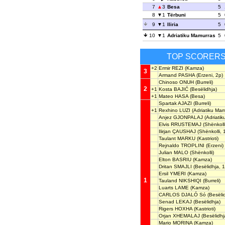
7
3
Besa
5
8
1
Tërbuni
5
9
1
Iliria
5
10
1
Adriatiku Mamurras
5
TOP SCORER
+2
Ermir REZI
(Kamza)
3
Armand PASHA
(Erzeni, 2p)
Chinoso ONUH
(Burreli)
2
+1
Kosta BAJIĆ
(Besëlidhja)
+1
Mateo HASA
(Besa)
Spartak AJAZI
(Burreli)
+1
Rexhino LUZI
(Adriatiku Mam
Anjez GJONPALAJ
(Adriatik
Elvis RRUSTEMAJ
(Shënkolli
Ilirjan ÇAUSHAJ
(Shënkolli, 
Taulant MARKU
(Kastrioti)
Rejnaldo TROPLINI
(Erzeni)
Julian MALO
(Shënkolli)
Elton BASRIU
(Kamza)
Dritan SMAJLI
(Besëlidhja, 1
Ersil YMERI
(Kamza)
1
Tauland NIKSHIQI
(Burreli)
Luarts LAME
(Kamza)
CARLOS DJALÓ Só
(Besëlid
Senad LEKAJ
(Besëlidhja)
Rigers HOXHA
(Kastrioti)
Orjan XHEMALAJ
(Besëlidhj
Mario MORINA
(Kamza)