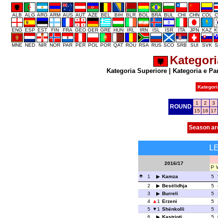
ALB
ALG
ARG
ARM
AUS
AUT
AZE
BEL
BIH
BLR
BOL
BRA
BUL
CHI
CHN
COL
C
ENG
ESP
EST
FIN
FRA
GEO
GER
GRE
HUN
IRL
IRN
ISL
ISR
ITA
JPN
KAZ
K
MNE
NED
NIR
NOR
PAR
PER
POL
POR
QAT
ROU
RSA
RUS
SCO
SRB
SUI
SVK
S
Kategori
Kategoria Superiore
|
Kategoria e Pa
Kategori
1
2
3
ROUND
15
16
17
Season ar
L
2016/17
P
1
Kamza
5
2
Besëlidhja
5
3
Burreli
5
4
1
Erzeni
5
5
1
Shënkolli
5
6
Kastrioti
5