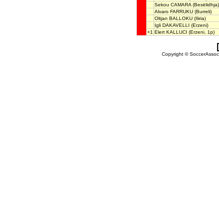
Sekou CAMARA
(Besëlidhja)
Alvaro FARRUKU
(Burreli)
Oltjan BALLOKU
(Iliria)
Igli DAKAVELLI
(Erzeni)
+1
Elert KALLUCI
(Erzeni, 1p)
Copyright © SoccerAssocia