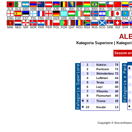
ALB
ALG
ARG
ARM
AUS
AUT
AZE
BEL
BIH
BLR
BOL
BRA
BUL
CHI
CHN
COL
C
ENG
ESP
EST
FIN
FRA
GEO
GER
GRE
HUN
IRL
IRN
ISL
ISR
ITA
JPN
KAZ
K
MNE
NED
NIR
NOR
PAR
PER
POL
POR
QAT
ROU
RSA
RUS
SCO
SRB
SUI
SVK
S
AL
Kategoria Superiore
|
Kategori
Season ar
1
Kukësi
75
2
Partizani
72
3
Skënderbeu
72
4
Luftëtari
44
5
Teuta
40
6
Laçi
40
7
Vllaznia
40
8
Flamurtari
40
9
Tirana
39
10
Korabi
13
Copyright © SoccerAssocia