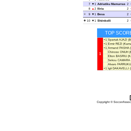
7
1
Adriatiku Mamurras
2
8
2
Iliria
2
9
1
Besa
2
10
1
Shënkolli
2
TOP SCOR
+1
Spartak AJAZI
(Bu
+1
Ermir REZI
(Kamz
+1
Armand PASHA
(
Chinoso ONUH
(B
1
Elton BASRIU
(K
Sekou CAMARA
Alvaro FARRUKU
+1
Igli DAKAVELLI
(
Copyright © SoccerAssocia