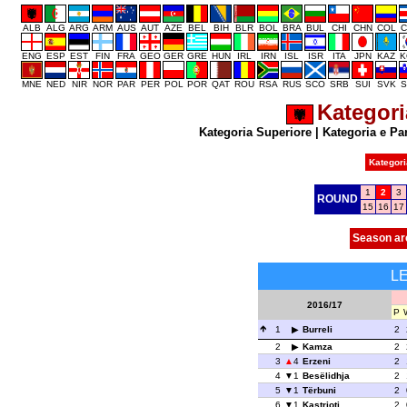
ALB
ALG
ARG
ARM
AUS
AUT
AZE
BEL
BIH
BLR
BOL
BRA
BUL
CHI
CHN
COL
C
ENG
ESP
EST
FIN
FRA
GEO
GER
GRE
HUN
IRL
IRN
ISL
ISR
ITA
JPN
KAZ
K
MNE
NED
NIR
NOR
PAR
PER
POL
POR
QAT
ROU
RSA
RUS
SCO
SRB
SUI
SVK
S
Kategori
Kategoria Superiore
|
Kategoria e Pa
Kategori
1
2
3
ROUND
15
16
17
Season ar
L
2016/17
P
1
Burreli
2
2
Kamza
2
3
4
Erzeni
2
4
1
Besëlidhja
2
5
1
Tërbuni
2
6
1
Kastrioti
2