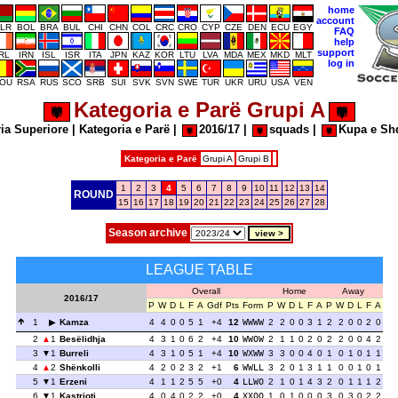
home
account
LR
BOL
BRA
BUL
CHI
CHN
COL
CRC
CRO
CYP
CZE
DEN
ECU
EGY
FAQ
help
support
IRL
IRN
ISL
ISR
ITA
JPN
KAZ
KOR
LTU
LVA
MDA
MEX
MKD
MLT
log in
OU
RSA
RUS
SCO
SRB
SUI
SVK
SVN
SWE
TUR
UKR
URU
USA
VEN
Kategoria e Parë Grupi A
ia Superiore
|
Kategoria e Parë
|
2016/17
|
squads
|
Kupa e Sh
Kategoria e Parë
Grupi A
Grupi B
1
2
3
4
5
6
7
8
9
10
11
12
13
14
ROUND
15
16
17
18
19
20
21
22
23
24
25
26
27
28
Season archive
LEAGUE TABLE
Overall
Home
Away
2016/17
P
W
D
L
F
A
Gdf
Pts
Form
P
W
D
L
F
A
P
W
D
L
F
A
1
Kamza
4
4
0
0
5
1
+4
12
WWWW
2
2
0
0
3
1
2
2
0
0
2
0
2
1
Besëlidhja
4
3
1
0
6
2
+4
10
WWOW
2
1
1
0
2
0
2
2
0
0
4
2
3
1
Burreli
4
3
1
0
5
1
+4
10
WXWW
3
3
0
0
4
0
1
0
1
0
1
1
4
2
Shënkolli
4
2
0
2
3
2
+1
6
WWLL
3
2
0
1
3
1
1
0
0
1
0
1
5
1
Erzeni
4
1
1
2
5
5
+0
4
LLWO
2
1
0
1
4
3
2
0
1
1
1
2
6
1
Kastrioti
4
0
4
0
2
2
+0
4
XXOO
1
0
1
0
0
0
3
0
3
0
2
2