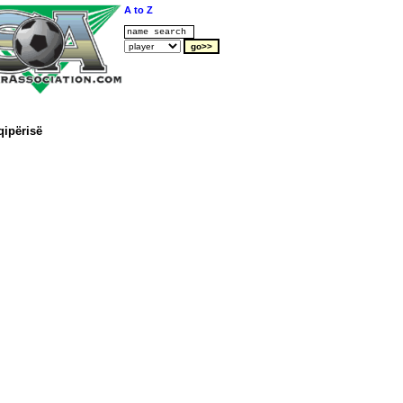
A to Z
qipërisë