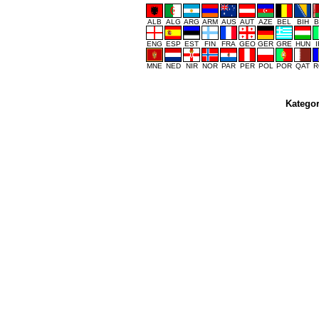
ALB
ALG
ARG
ARM
AUS
AUT
AZE
BEL
BIH
B
ENG
ESP
EST
FIN
FRA
GEO
GER
GRE
HUN
MNE
NED
NIR
NOR
PAR
PER
POL
POR
QAT
R
Kategor