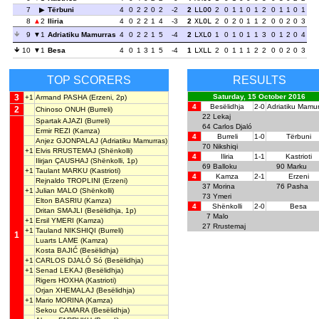
7
Tërbuni
4
0
2
2
0
2
-2
2
LLOO
2
0
1
1
0
1
2
0
1
1
0
1
8
2
Iliria
4
0
2
2
1
4
-3
2
XLOL
2
0
2
0
1
1
2
0
0
2
0
3
9
1
Adriatiku Mamurras
4
0
2
2
1
5
-4
2
LXLO
1
0
1
0
1
1
3
0
1
2
0
4
10
1
Besa
4
0
1
3
1
5
-4
1
LXLL
2
0
1
1
1
2
2
0
0
2
0
3
TOP SCORERS
RESULTS
3
Saturday, 15 October 2016
+1
Armand PASHA
(Erzeni, 2p)
4
Besëlidhja
2-0
Adriatiku Mamu
2
Chinoso ONUH
(Burreli)
22
Lekaj
Spartak AJAZI
(Burreli)
64
Carlos Djaló
Ermir REZI
(Kamza)
4
Burreli
1-0
Tërbuni
Anjez GJONPALAJ
(Adriatiku Mamurras)
70
Nikshiqi
+1
Elvis RRUSTEMAJ
(Shënkolli)
4
Iliria
1-1
Kastrioti
Ilirjan ÇAUSHAJ
(Shënkolli, 1p)
69
Balloku
90
Marku
+1
Taulant MARKU
(Kastrioti)
4
Kamza
2-1
Erzeni
Rejnaldo TROPLINI
(Erzeni)
37
Morina
76
Pasha
+1
Julian MALO
(Shënkolli)
73
Ymeri
Elton BASRIU
(Kamza)
4
Shënkolli
2-0
Besa
Dritan SMAJLI
(Besëlidhja, 1p)
7
Malo
+1
Ersil YMERI
(Kamza)
27
Rrustemaj
+1
Tauland NIKSHIQI
(Burreli)
1
Luarts LAME
(Kamza)
Kosta BAJIĆ
(Besëlidhja)
+1
CARLOS DJALÓ Só
(Besëlidhja)
+1
Senad LEKAJ
(Besëlidhja)
Rigers HOXHA
(Kastrioti)
Orjan XHEMALAJ
(Besëlidhja)
+1
Mario MORINA
(Kamza)
Sekou CAMARA
(Besëlidhja)