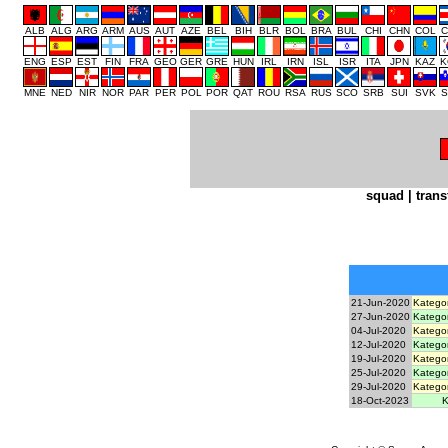
ALB
ALG
ARG
ARM
AUS
AUT
AZE
BEL
BIH
BLR
BOL
BRA
BUL
CHI
CHN
COL
C
ENG
ESP
EST
FIN
FRA
GEO
GER
GRE
HUN
IRL
IRN
ISL
ISR
ITA
JPN
KAZ
K
MNE
NED
NIR
NOR
PAR
PER
POL
POR
QAT
ROU
RSA
RUS
SCO
SRB
SUI
SVK
S
squad
|
trans
21-Jun-2020
Kategor
27-Jun-2020
Kategor
04-Jul-2020
Kategor
12-Jul-2020
Kategor
19-Jul-2020
Kategor
25-Jul-2020
Kategor
29-Jul-2020
Kategor
18-Oct-2023
K