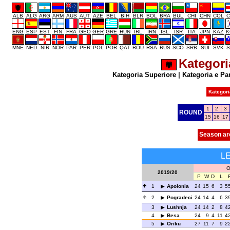
ALB
ALG
ARG
ARM
AUS
AUT
AZE
BEL
BIH
BLR
BOL
BRA
BUL
CHI
CHN
COL
C
ENG
ESP
EST
FIN
FRA
GEO
GER
GRE
HUN
IRL
IRN
ISL
ISR
ITA
JPN
KAZ
K
MNE
NED
NIR
NOR
PAR
PER
POL
POR
QAT
ROU
RSA
RUS
SCO
SRB
SUI
SVK
S
Kategori
Kategoria Superiore
|
Kategoria e Pa
Kategori
1
2
3
ROUND
15
16
17
Season ar
L
O
2019/20
P
W
D
L
1
Apolonia
24
15
6
3
5
2
Pogradeci
24
14
4
6
3
3
Lushnja
24
14
2
8
4
4
Besa
24
9
4
11
4
5
Oriku
27
11
7
9
2