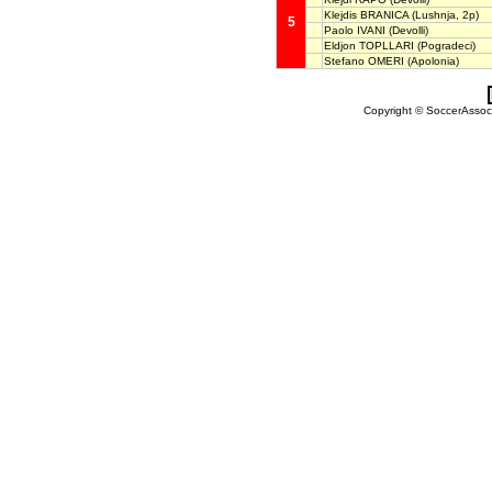
Klejdis BRANICA
(Lushnja, 2p)
5
Paolo IVANI
(Devolli)
Eldjon TOPLLARI
(Pogradeci)
Stefano OMERI
(Apolonia)
Copyright © SoccerAssocia