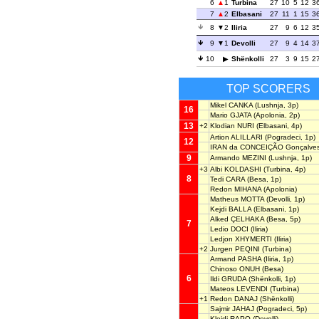
6
1
Turbina
27
10
5
12
3
7
2
Elbasani
27
11
1
15
3
8
2
Iliria
27
9
6
12
3
9
1
Devolli
27
9
4
14
3
10
Shënkolli
27
3
9
15
2
TOP SCORERS
Mikel CANKA
(Lushnja, 3p)
16
Mario GJATA
(Apolonia, 2p)
13
+2
Klodian NURI
(Elbasani, 4p)
Artion ALILLARI
(Pogradeci, 1p)
12
IRAN da CONCEIÇÃO Gonçalve
9
Armando MEZINI
(Lushnja, 1p)
+3
Albi KOLDASHI
(Turbina, 4p)
8
Tedi CARA
(Besa, 1p)
Redon MIHANA
(Apolonia)
Matheus MOTTA
(Devolli, 1p)
Kejdi BALLA
(Elbasani, 1p)
Alked ÇELHAKA
(Besa, 5p)
7
Ledio DOCI
(Iliria)
Ledjon XHYMERTI
(Iliria)
+2
Jurgen PEQINI
(Turbina)
Armand PASHA
(Iliria, 1p)
Chinoso ONUH
(Besa)
6
Ildi GRUDA
(Shënkolli, 1p)
Mateos LEVENDI
(Turbina)
+1
Redon DANAJ
(Shënkolli)
Sajmir JAHAJ
(Pogradeci, 5p)
Klejdi RAPO
(Devolli)