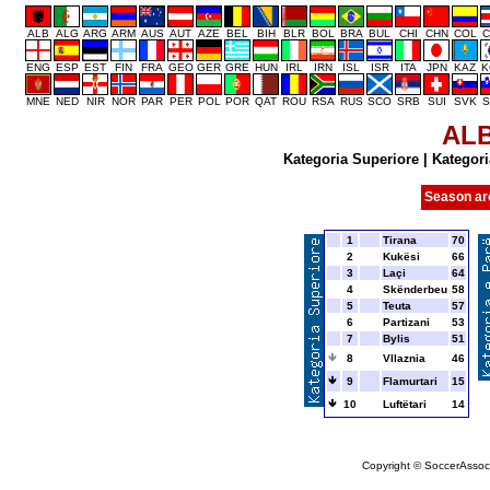
ALB
ALG
ARG
ARM
AUS
AUT
AZE
BEL
BIH
BLR
BOL
BRA
BUL
CHI
CHN
COL
C
ENG
ESP
EST
FIN
FRA
GEO
GER
GRE
HUN
IRL
IRN
ISL
ISR
ITA
JPN
KAZ
K
MNE
NED
NIR
NOR
PAR
PER
POL
POR
QAT
ROU
RSA
RUS
SCO
SRB
SUI
SVK
S
AL
Kategoria Superiore
|
Kategori
Season ar
1
Tirana
70
2
Kukësi
66
3
Laçi
64
4
Skënderbeu
58
5
Teuta
57
6
Partizani
53
7
Bylis
51
8
Vllaznia
46
9
Flamurtari
15
10
Luftëtari
14
Copyright © SoccerAssocia