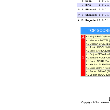
6
Besa
1
0
0
1
7
Iliria
1
0
0
1
8
Elbasani
1
0
0
1
9
Shënkolli
1
0
0
1
10
Pogradeci
1
0
0
1
TOP SCOR
2
+2
Klejdi RAPO
(Devol
+1
Matheus MOTTA
(
+1
Okelian BAZE
(Lu
+1
José LINCOLN
(O
+1
Mikel CANKA
(Lus
+1
Fatjon SEFA
(Lush
1
+1
Taulant KUQI
(Ori
+1
Rudin NAKO
(Apo
+1
Xhuljan TURHANI
+1
Erjon XHAFA
(Bes
+1
Ruben DANAJ
(Sh
+1
Ledion RUCO
(Lu
Copyright © SoccerAssocia