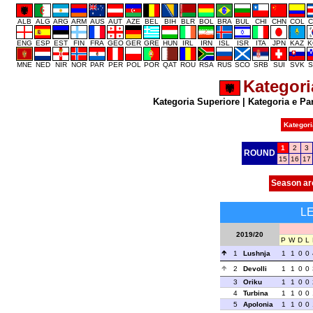
ALB
ALG
ARG
ARM
AUS
AUT
AZE
BEL
BIH
BLR
BOL
BRA
BUL
CHI
CHN
COL
C
ENG
ESP
EST
FIN
FRA
GEO
GER
GRE
HUN
IRL
IRN
ISL
ISR
ITA
JPN
KAZ
K
MNE
NED
NIR
NOR
PAR
PER
POL
POR
QAT
ROU
RSA
RUS
SCO
SRB
SUI
SVK
S
Kategori
Kategoria Superiore
|
Kategoria e Pa
Kategori
1
2
3
ROUND
15
16
17
Season ar
L
2019/20
P
W
D
L
1
Lushnja
1
1
0
0
2
Devolli
1
1
0
0
3
Oriku
1
1
0
0
4
Turbina
1
1
0
0
5
Apolonia
1
1
0
0