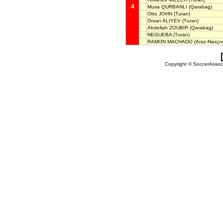
4
Musa QURBANLI
(Qarabag)
Otto JOHN
(Turan)
Orxan ALIYEV
(Turan)
Abdellah ZOUBIR
(Qarabag)
NEGUEBA
(Turan)
RAMON MACHADO
(Araz-Naxçı
Copyright © SoccerAssocia