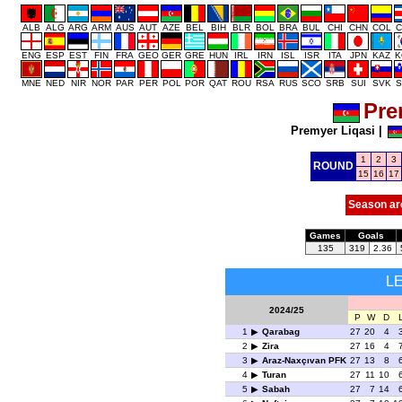
ALB
ALG
ARG
ARM
AUS
AUT
AZE
BEL
BIH
BLR
BOL
BRA
BUL
CHI
CHN
COL
C
ENG
ESP
EST
FIN
FRA
GEO
GER
GRE
HUN
IRL
IRN
ISL
ISR
ITA
JPN
KAZ
K
MNE
NED
NIR
NOR
PAR
PER
POL
POR
QAT
ROU
RSA
RUS
SCO
SRB
SUI
SVK
S
Pre
Premyer Liqasi
|
1
2
3
ROUND
15
16
17
Season ar
Games
Goals
135
319
2.36
L
2024/25
P
W
D
1
Qarabag
27
20
4
2
Zira
27
16
4
3
Araz-Naxçıvan PFK
27
13
8
4
Turan
27
11
10
5
Sabah
27
7
14