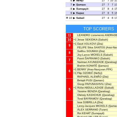
6
Neftçi
27
7
10
1
7
Şamaxı
27
7
7
1
8
Sumqayit
27
8
4
1
9
Kapaz
27
6
5
1
10
Sabail
27
4
6
1
TOP SCORERS
11
LEANDRO Livramento ANDRAD
10
+1
Jesse SEKIDIKA
(Sabah)
+1
Davit VOLKOVI
(Zira)
9
FELIPE Silva SANTOS
(Araz-Na
Salifou SOUMAH
(Zira)
8
Joy-Lance MICKELS
(Sabah)
Pavol ŠAFRANKO
(Sabah)
7
Nariman AXUNDZADE
(Qarabag)
Brahim KONATÉ
(Şamaxı)
+1
BENNY
(Araz-Naxçıvan PFK)
6
+1
Filip OZOBIĆ
(Neftçi)
RAPHAEL ALEMÃO
(Zira)
Belajdi PUSI
(Şamaxı)
Giorgi PAPUNASHVILI
(Zira)
+1
Rüfat ABDULLAZADE
(Sabail)
5
Yassine BENZIA
(Qarabag)
Oleksiy KASHCHUK
(Qarabag)
Toral BAYRAMOV
(Qarabag)
Issa DJIBRILLA
(Zira)
Leroy-Jacques MICKELS
(Şamax
ÁLEX SERRANO
(Turan)
Roi KEHAT
(Sumqayit)
Roderick MILLER
(Turan)