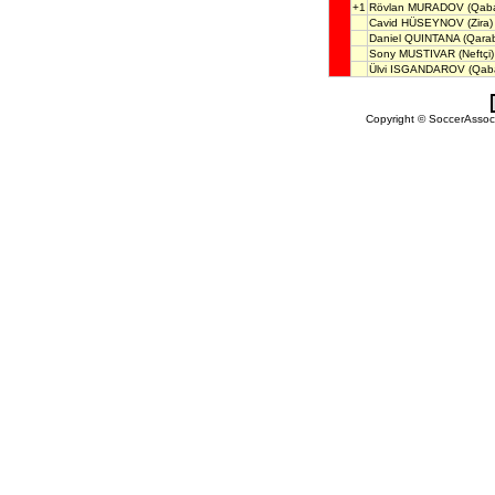
+1
Rövlan MURADOV
(Qaba
Cavid HÜSEYNOV
(Zira)
Daniel QUINTANA
(Qara
Sony MUSTIVAR
(Neftçi)
Ülvi ISGANDAROV
(Qaba
Copyright © SoccerAssocia