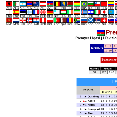
ALB
ALG
ARG
ARM
AUS
AUT
AZE
BEL
BIH
BLR
BOL
BRA
BUL
CHI
CHN
COL
C
ENG
ESP
EST
FIN
FRA
GEO
GER
GRE
HUN
IRL
IRN
ISL
ISR
ITA
JPN
KAZ
K
MNE
NED
NIR
NOR
PAR
PER
POL
POR
QAT
ROU
RSA
RUS
SCO
SRB
SUI
SVK
S
Pre
Premyer Liqasi
|
I Divizio
1
2
3
ROUND
15
16
17
Season ar
Games
Goals
52
125
2.40
L
O
2019/20
P
W
D
L
F
1
Qarabag
13
9
3
1
22
2
1
Keşlə
13
6
4
3
16
3
1
Neftçi
13
6
4
3
20
4
Sumqayit
13
5
2
6
17
5
Zira
13
3
5
5
14