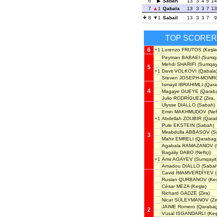
6
Sabah
13
3
4
6
14
7
1
Qabala
13
3
3
7
13
8
1
Sabail
13
3
3
7
9
TOP SCORE
6
+1
Lorenzo FRUTOS
(Keşlə
Peyman BABAEI
(Sumqay
Mehdi SHARIFI
(Sumqayi
5
+1
Davit VOLKOVI
(Qabala
Steven JOSEPH-MONR
Ismayil IBRAHIMLI
(Qara
4
Magaye GUEYE
(Qarab
Julio RODRÍGUEZ
(Zira,
Ulysse DIALLO
(Sabah)
Emin MAKHMUDOV
(Nef
+1
Abdellah ZOUBIR
(Qara
Pule EKSTEIN
(Sabah)
Mirabdulla ABBASOV
(Sa
3
Mahir EMRELI
(Qarabag
Agabala RAMAZANOV
(
Bagaliy DABO
(Neftçi)
+1
Amir AGAYEV
(Sumqayit
Amadou DIALLO
(Sabah
Cavid ÍMAMVERDÍYEV
(
Ruslan QURBANOV
(Keş
César MEZA
(Keşlə)
Richard GADZE
(Zira)
Nicat SÜLEYMANOV
(Zi
JAIME Romero
(Qarabag
2
Vüsal ISGANDARLI
(Keş