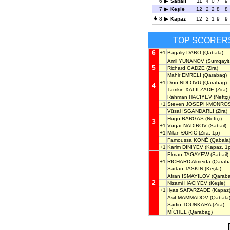
6
Sabail
11
4
0
7
9
7
Keşlə
12
2
2
8
8
8
Kapaz
12
2
1
9
9
TOP SCORER
6
+1
Bagaliy DABO
(Qabala)
Amil YUNANOV
(Sumqayit,
5
Richard GADZE
(Zira)
Mahir EMRELI
(Qarabag)
+1
Dino NDLOVU
(Qarabag)
4
Tamkin XALILZADE
(Zira)
Rahman HACIYEV
(Neftçi)
+1
Steven JOSEPH-MONRO
Vüsal ISGANDARLI
(Zira)
Hugo BARGAS
(Neftçi)
3
+1
Vüqar NADIROV
(Sabail)
+1
Milan ĐURIĆ
(Zira, 1p)
Famoussa KONÉ
(Qabala
+1
Karim DINIYEV
(Kapaz, 1p
Elman TAGAYEW
(Sabail)
+1
RICHARD Almeida
(Qaraba
Sartan TASKIN
(Keşlə)
Afran ISMAYILOV
(Qaraba
2
Nizami HACIYEV
(Keşlə)
+1
Ilyas SAFARZADE
(Kapaz
Asif MAMMADOV
(Qabala
Sadio TOUNKARA
(Zira)
MÍCHEL
(Qarabag)