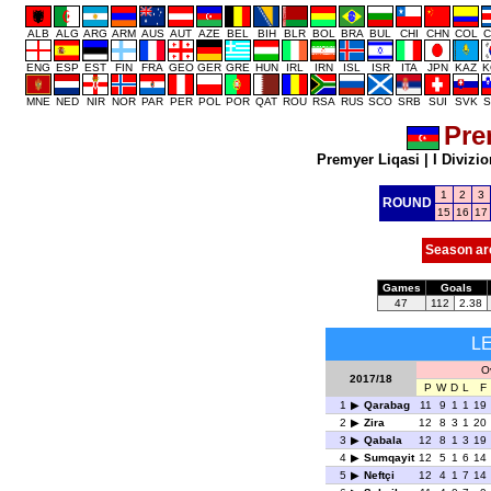
ALB
ALG
ARG
ARM
AUS
AUT
AZE
BEL
BIH
BLR
BOL
BRA
BUL
CHI
CHN
COL
C
ENG
ESP
EST
FIN
FRA
GEO
GER
GRE
HUN
IRL
IRN
ISL
ISR
ITA
JPN
KAZ
K
MNE
NED
NIR
NOR
PAR
PER
POL
POR
QAT
ROU
RSA
RUS
SCO
SRB
SUI
SVK
S
Pre
Premyer Liqasi
|
I Divizio
1
2
3
ROUND
15
16
17
Season ar
Games
Goals
47
112
2.38
L
O
2017/18
P
W
D
L
F
1
Qarabag
11
9
1
1
19
2
Zira
12
8
3
1
20
3
Qabala
12
8
1
3
19
4
Sumqayit
12
5
1
6
14
5
Neftçi
12
4
1
7
14