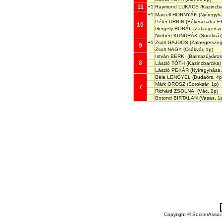
11
+1
Raymond LUKACS
(Kazincba
+1
Marcell HORNYÁK
(Nyíregyh
Péter URBIN
(Békéscsaba EF
10
Gergely BOBÁL
(Zalaegersze
Norbert KUNDRÁK
(Soroksár
+1
Zsolt GAJDOS
(Zalaegerszeg
9
Zsolt NAGY
(Csákvár, 1p)
István BERKI
(Balmazújváros
8
László TÓTH
(Kazincbarcika)
László PEKÁR
(Nyíregyháza,
Béla LENGYEL
(Budaörs, 4p
Márk OROSZ
(Soroksár, 1p)
7
Richárd ZSOLNAI
(Vác, 2p)
Botond BIRTALAN
(Vasas, 1
Copyright © SoccerAssocia