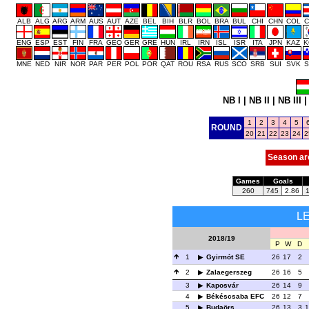
ALB
ALG
ARG
ARM
AUS
AUT
AZE
BEL
BIH
BLR
BOL
BRA
BUL
CHI
CHN
COL
C
ENG
ESP
EST
FIN
FRA
GEO
GER
GRE
HUN
IRL
IRN
ISL
ISR
ITA
JPN
KAZ
K
MNE
NED
NIR
NOR
PAR
PER
POL
POR
QAT
ROU
RSA
RUS
SCO
SRB
SUI
SVK
S
NB I
|
NB II
|
NB III
1
2
3
4
5
ROUND
20
21
22
23
24
2
Season ar
Games
Goals
260
745
2.86
L
2018/19
P
W
D
1
Gyirmót SE
26
17
2
2
Zalaegerszeg
26
16
5
3
Kaposvár
26
14
9
4
Békéscsaba EFC
26
12
7
5
Budaörs
26
13
3
1