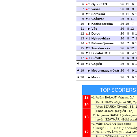
6
2
Györi ETO
26
11
6
7
2
Vasas
26
10
9
8
2
Soroksár
26
11
5
1
9
2
Csákvár
26
9
11
10
Kazincbarcika
26
10
7
11
Vác
26
8
12
12
2
Dorog
26
8
8
1
13
1
Nyíregyháza
26
8
7
14
2
Balmazújváros
26
7
9
1
15
2
Tiszakécske
26
6
12
16
1
Budafok MTE
26
8
4
1
17
1
Siófok
26
6
9
18
1
Cegléd
26
6
6
1
19
Mosonmagyaróvár
26
4
9
1
20
Monor
26
3
6
1
TOP SCORERS
18
+1
Ádám BALAJTI
(Vasas, 6p)
Patrik NAGY
(Gyirmót SE, 7p
14
Ákos SZARKA
(Gyirmót SE, 
Tibor OLDAL
(Cegléd , 4p)
+2
Benjamin BABATI
(Zalaegers
13
István SZATMÁRI
(Békéscsab
+1
Máté SAJBÁN
(Budaörs)
+1
Gergõ BELICZKY
(Kaposvár)
12
+1
Dávid KOVÁCS
(Budafok MT
Barna TÓTH
(Monor, 2p)