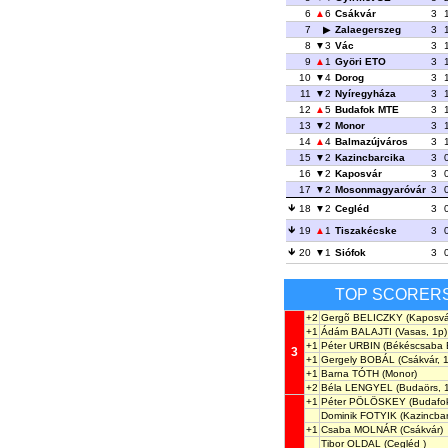
6
6
Csákvár
3
7
Zalaegerszeg
3
8
3
Vác
3
9
1
Györi ETO
3
10
4
Dorog
3
11
2
Nyíregyháza
3
12
5
Budafok MTE
3
13
2
Monor
3
14
4
Balmazújváros
3
15
2
Kazincbarcika
3
16
2
Kaposvár
3
17
2
Mosonmagyaróvár
3
18
2
Cegléd
3
19
1
Tiszakécske
3
20
1
Siófok
3
TOP SCORER
+2
Gergõ BELICZKY
(Kaposvá
+1
Ádám BALAJTI
(Vasas, 1p)
+1
Péter URBIN
(Békéscsaba 
3
+1
Gergely BOBÁL
(Csákvár, 
+1
Barna TÓTH
(Monor)
+2
Béla LENGYEL
(Budaörs, 
+1
Péter PÖLÖSKEY
(Budafo
Dominik FOTYIK
(Kazincbar
+1
Csaba MOLNÁR
(Csákvár)
Tibor OLDAL
(Cegléd )