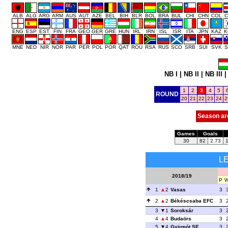
ALB
ALG
ARG
ARM
AUS
AUT
AZE
BEL
BIH
BLR
BOL
BRA
BUL
CHI
CHN
COL
C
ENG
ESP
EST
FIN
FRA
GEO
GER
GRE
HUN
IRL
IRN
ISL
ISR
ITA
JPN
KAZ
K
MNE
NED
NIR
NOR
PAR
PER
POL
POR
QAT
ROU
RSA
RUS
SCO
SRB
SUI
SVK
S
NB I
|
NB II
|
NB III
1
2
3
4
5
ROUND
20
21
22
23
24
2
Season ar
Games
Goals
30
82
2.73
L
2018/19
P
1
2
Vasas
3
2
2
Békéscsaba EFC
3
3
1
Soroksár
3
4
4
Budaörs
3
5
4
Gyirmót SE
3