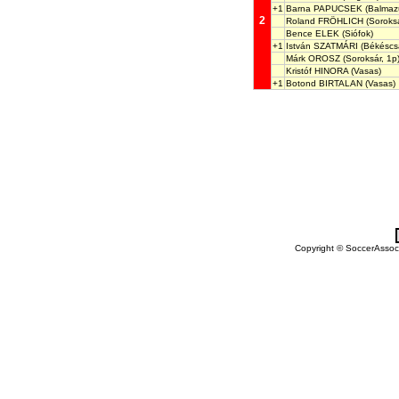
+1
Barna PAPUCSEK
(Balmazú
2
Roland FRÖHLICH
(Soroksá
Bence ELEK
(Siófok)
+1
István SZATMÁRI
(Békéscs
Márk OROSZ
(Soroksár, 1p
Kristóf HINORA
(Vasas)
+1
Botond BIRTALAN
(Vasas)
Copyright © SoccerAssocia