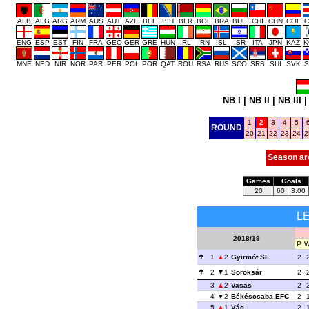
ALB
ALG
ARG
ARM
AUS
AUT
AZE
BEL
BIH
BLR
BOL
BRA
BUL
CHI
CHN
COL
C
ENG
ESP
EST
FIN
FRA
GEO
GER
GRE
HUN
IRL
IRN
ISL
ISR
ITA
JPN
KAZ
K
MNE
NED
NIR
NOR
PAR
PER
POL
POR
QAT
ROU
RSA
RUS
SCO
SRB
SUI
SVK
S
NB I
|
NB II
|
NB III
1
2
3
4
5
ROUND
20
21
22
23
24
2
Season ar
Games
Goals
20
60
3.00
L
2018/19
P
1
2
Gyirmót SE
2
2
1
Soroksár
2
3
2
Vasas
2
4
2
Békéscsaba EFC
2
5
1
Vác
2