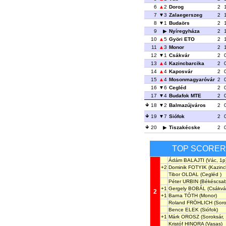
6
2
Dorog
2
7
3
Zalaegerszeg
2
8
1
Budaörs
2
9
Nyíregyháza
2
10
5
Györi ETO
2
11
3
Monor
2
12
1
Csákvár
2
13
4
Kazincbarcika
2
14
4
Kaposvár
2
15
4
Mosonmagyaróvár
2
16
6
Cegléd
2
17
4
Budafok MTE
2
18
2
Balmazújváros
2
19
7
Siófok
2
20
Tiszakécske
2
TOP SCORE
Ádám BALAJTI
(Vác, 1p
+2
Dominik FOTYIK
(Kazinc
Tibor OLDAL
(Cegléd )
Péter URBIN
(Békéscsab
+1
Gergely BOBÁL
(Csákvá
2
+1
Barna TÓTH
(Monor)
Roland FRÖHLICH
(Soro
Bence ELEK
(Siófok)
+1
Márk OROSZ
(Soroksár, 
Kristóf HINORA
(Vasas)