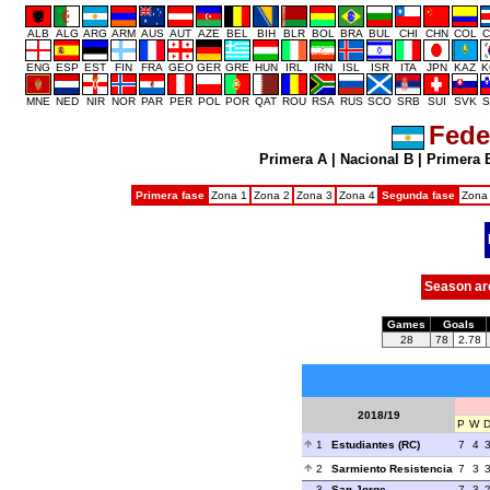
ALB
ALG
ARG
ARM
AUS
AUT
AZE
BEL
BIH
BLR
BOL
BRA
BUL
CHI
CHN
COL
C
ENG
ESP
EST
FIN
FRA
GEO
GER
GRE
HUN
IRL
IRN
ISL
ISR
ITA
JPN
KAZ
K
MNE
NED
NIR
NOR
PAR
PER
POL
POR
QAT
ROU
RSA
RUS
SCO
SRB
SUI
SVK
S
Fede
Primera A
|
Nacional B
|
Primera 
Primera fase
Zona 1
Zona 2
Zona 3
Zona 4
Segunda fase
Zona
Season ar
Games
Goals
28
78
2.78
2018/19
P
W
1
Estudiantes (RC)
7
4
2
Sarmiento Resistencia
7
3
3
San Jorge
7
3