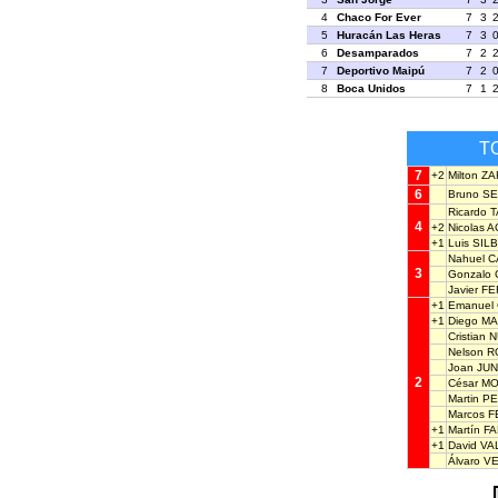
4
Chaco For Ever
7
3
5
Huracán Las Heras
7
3
6
Desamparados
7
2
7
Deportivo Maipú
7
2
8
Boca Unidos
7
1
T
7
+2
Milton Z
6
Bruno S
Ricardo 
4
+2
Nicolas 
+1
Luis SIL
Nahuel C
3
Gonzalo
Javier F
+1
Emanuel
+1
Diego M
Cristian
Nelson 
Joan JU
2
César M
Martin P
Marcos 
+1
Martín F
+1
David V
Álvaro V