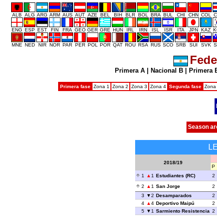
ALB
ALG
ARG
ARM
AUS
AUT
AZE
BEL
BIH
BLR
BOL
BRA
BUL
CHI
CHN
COL
C
ENG
ESP
EST
FIN
FRA
GEO
GER
GRE
HUN
IRL
IRN
ISL
ISR
ITA
JPN
KAZ
K
MNE
NED
NIR
NOR
PAR
PER
POL
POR
QAT
ROU
RSA
RUS
SCO
SRB
SUI
SVK
S
Fede
Primera A
|
Nacional B
|
Primera 
Primera fase
Zona 1
Zona 2
Zona 3
Zona 4
Segunda fase
Zona
Season ar
L
2018/19
P
1
1
Estudiantes (RC)
2
2
1
San Jorge
2
3
2
Desamparados
2
4
4
Deportivo Maipú
2
5
1
Sarmiento Resistencia
2