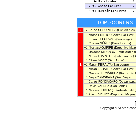
6
Boca Unidos
2
7
2
Chaco For Ever
2
8
1
Huracán Las Heras
2
TOP SCORERS
2
+2
Bruno SEPULVEDA
(Estudiantes 
Marco PRIETO
(Chaco For Ever)
Emanuel CUEVAS
(San Jorge)
Cristian NÚÑEZ
(Boca Unidos)
+1
Nicolas AGUIRRE
(Deportivo Maip
+1
Osvaldo MIRANDA
(Estudiantes (
Nahuel CAINELLI
(Estudiantes (R
+1
César MORE
(San Jorge)
1
+1
Martin PERALTA
(San Jorge)
+1
Milton ZARATE
(Chaco For Ever)
Marcos FERNÁNDEZ
(Sarmiento R
+1
Jorge ZAMBRANA
(San Jorge)
Carlos FONDACARO
(Desampara
+1
David VALDEZ
(San Jorge)
+1
Nicolas FOGLIA
(Estudiantes (RC)
+1
Álvaro VELIEZ
(Deportivo Maipú)
Copyright © SoccerAssocia