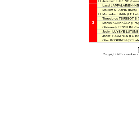
+1
Jeremiah STRENG
(Seinä
Lassi LAPPALAINEN
(HJ
Maksim STJOPIN
(Ilves)
+1
Momodou SARR
(FC Laht
Theodoros TSIRIGOTIS
(
3
Marius KONKKÖLA
(TPS)
Olatoundji TESSILIMI
(Se
Joslyn LUYEYE-LUTUMB
Jasse TUOMINEN
(FC Int
Otso KOSKINEN
(FC Laht
Copyright © SoccerAssocia