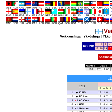
ALB
ALG
ARG
ARM
AUS
AUT
AZE
BEL
BIH
BLR
BOL
BRA
BUL
CHI
CHN
COL
C
ENG
ESP
EST
FIN
FRA
GEO
GER
GRE
HUN
IRL
IRN
ISL
ISR
ITA
JPN
KAZ
K
MNE
NED
NIR
NOR
PAR
PER
POL
POR
QAT
ROU
RSA
RUS
SCO
SRB
SUI
SVK
S
Ve
Veikkausliiga
|
Ykkösliiga
|
Ykkö
1
2
3
4
ROUND
17
18
19
20
Season a
Games
Goals
108
281
2.60
L
2026
P
W
D
L
1
KuPS
18
11
6
1
2
FC Inter
18
9
7
2
3
3
AC Oulu
18
9
3
6
4
1
HJK
18
8
4
6
5
1
Gnistan
18
8
4
6