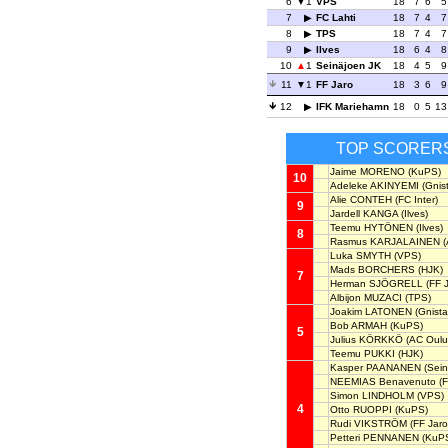
6
1
VPS
18
7
6
5
7
FC Lahti
18
7
4
7
8
TPS
18
7
4
7
9
Ilves
18
6
4
8
10
1
Seinäjoen JK
18
4
5
9
11
1
FF Jaro
18
3
6
9
12
IFK Mariehamn
18
0
5
13
TOP SCORER
Jaime MORENO
(KuPS)
10
Adeleke AKINYEMI
(Gnis
Alie CONTEH
(FC Inter)
9
Jardell KANGA
(Ilves)
Teemu HYTÖNEN
(Ilves)
8
Rasmus KARJALAINEN
(
Luka SMYTH
(VPS)
Mads BORCHERS
(HJK)
7
Herman SJÖGRELL
(FF J
Albijon MUZACI
(TPS)
Joakim LATONEN
(Gnista
Bob ARMAH
(KuPS)
5
Julius KÖRKKÖ
(AC Oulu
Teemu PUKKI
(HJK)
Kasper PAANANEN
(Sein
NEEMIAS Benavenuto
(F
Simon LINDHOLM
(VPS)
4
Otto RUOPPI
(KuPS)
Rudi VIKSTRÖM
(FF Jaro
Petteri PENNANEN
(KuP