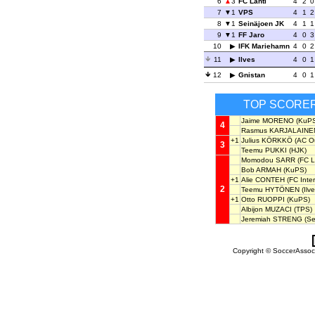
6
3
FC Lahti
4
2
0
7
1
VPS
4
1
2
8
1
Seinäjoen JK
4
1
1
9
1
FF Jaro
4
0
3
10
IFK Mariehamn
4
0
2
11
Ilves
4
0
1
12
Gnistan
4
0
1
TOP SCORE
Jaime MORENO
(KuPS
4
Rasmus KARJALAINE
+1
Julius KÖRKKÖ
(AC Ou
3
Teemu PUKKI
(HJK)
Momodou SARR
(FC L
Bob ARMAH
(KuPS)
+1
Alie CONTEH
(FC Inter
2
Teemu HYTÖNEN
(Ilve
+1
Otto RUOPPI
(KuPS)
Albijon MUZACI
(TPS)
Jeremiah STRENG
(Se
Copyright © SoccerAssocia