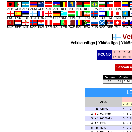
ALB
ALG
ARG
ARM
AUS
AUT
AZE
BEL
BIH
BLR
BOL
BRA
BUL
CHI
CHN
COL
C
ENG
ESP
EST
FIN
FRA
GEO
GER
GRE
HUN
IRL
IRN
ISL
ISR
ITA
JPN
KAZ
K
MNE
NED
NIR
NOR
PAR
PER
POL
POR
QAT
ROU
RSA
RUS
SCO
SRB
SUI
SVK
S
Ve
Veikkausliiga
|
Ykkösliiga
|
Ykkö
1
2
3
4
ROUND
17
18
19
20
Season a
Games
Goals
25
61
2.44
L
2026
P
W
D
1
KuPS
5
3
2
2
2
FC Inter
4
3
1
3
1
AC Oulu
5
3
0
4
1
TPS
4
2
2
5
HJK
4
2
1