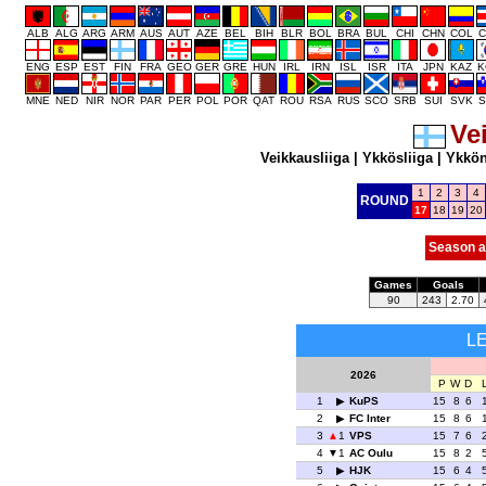
ALB
ALG
ARG
ARM
AUS
AUT
AZE
BEL
BIH
BLR
BOL
BRA
BUL
CHI
CHN
COL
C
ENG
ESP
EST
FIN
FRA
GEO
GER
GRE
HUN
IRL
IRN
ISL
ISR
ITA
JPN
KAZ
K
MNE
NED
NIR
NOR
PAR
PER
POL
POR
QAT
ROU
RSA
RUS
SCO
SRB
SUI
SVK
S
Ve
Veikkausliiga
|
Ykkösliiga
|
Ykkö
1
2
3
4
ROUND
17
18
19
20
Season a
Games
Goals
90
243
2.70
L
2026
P
W
D
1
KuPS
15
8
6
2
FC Inter
15
8
6
3
1
VPS
15
7
6
4
1
AC Oulu
15
8
2
5
HJK
15
6
4