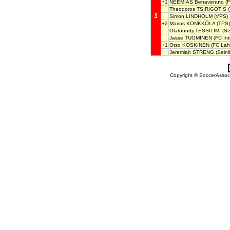
+1
NEEMIAS Benavenuto
(F
Theodoros TSIRIGOTIS
(
3
Simon LINDHOLM
(VPS)
+2
Marius KONKKÖLA
(TPS)
Olatoundji TESSILIMI
(Se
Jasse TUOMINEN
(FC Int
+1
Otso KOSKINEN
(FC Laht
Jeremiah STRENG
(Seinä
Copyright © SoccerAssocia