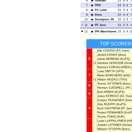
6
Gnistan
15
6
4
7
TPS
15
6
4
8
FC Lahti
15
5
4
9
Ilves
15
4
4
10
Seinäjoen JK
15
3
5
11
FF Jaro
15
2
5
12
IFK Mariehamn
15
0
4
1
TOP SCORER
Alie CONTEH
(FC Inter)
Jardell KANGA
(Ilves)
8
Jaime MORENO
(KuPS)
+2
Adeleke AKINYEMI
(Gnis
Rasmus KARJALAINEN
(
Luka SMYTH
(VPS)
7
Mads BORCHERS
(HJK)
+1
Albijon MUZACI
(TPS)
Teemu HYTÖNEN
(Ilves)
6
Herman SJÖGRELL
(FF J
Bob ARMAH
(KuPS)
5
Julius KÖRKKÖ
(AC Oulu
Kasper PAANANEN
(Sein
Otto RUOPPI
(KuPS)
4
Rudi VIKSTRÖM
(FF Jaro
Petteri PENNANEN
(KuP
Teemu PUKKI
(HJK)
Lassi LAPPALAINEN
(HJ
Joakim LATONEN
(Gnista
Maksim STJOPIN
(Ilves)