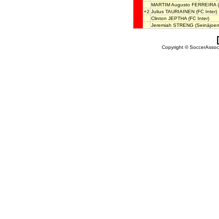
MARTIM Augusto FERREIRA
(
+2
Julius TAURIAINEN
(FC Inter)
Clinton JEPTHA
(FC Inter)
Jeremiah STRENG
(Seinäjoen
Copyright © SoccerAssocia