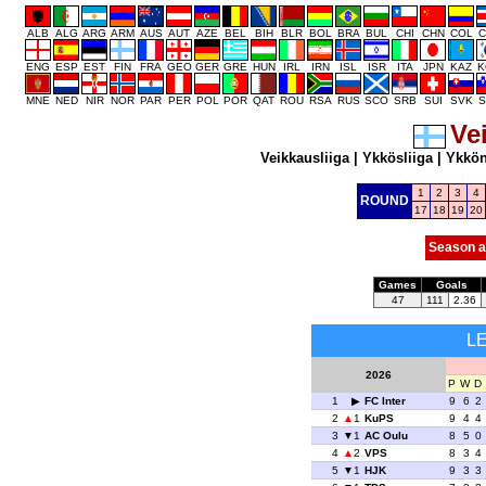
ALB
ALG
ARG
ARM
AUS
AUT
AZE
BEL
BIH
BLR
BOL
BRA
BUL
CHI
CHN
COL
C
ENG
ESP
EST
FIN
FRA
GEO
GER
GRE
HUN
IRL
IRN
ISL
ISR
ITA
JPN
KAZ
K
MNE
NED
NIR
NOR
PAR
PER
POL
POR
QAT
ROU
RSA
RUS
SCO
SRB
SUI
SVK
S
Ve
Veikkausliiga
|
Ykkösliiga
|
Ykkö
1
2
3
4
ROUND
17
18
19
20
Season a
Games
Goals
47
111
2.36
L
2026
P
W
D
1
FC Inter
9
6
2
2
1
KuPS
9
4
4
3
1
AC Oulu
8
5
0
4
2
VPS
8
3
4
5
1
HJK
9
3
3