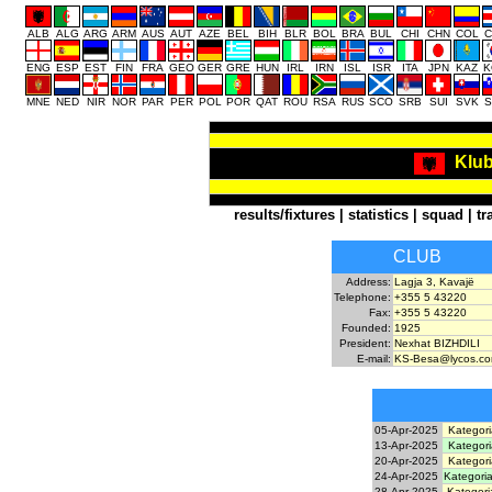
ALB
ALG
ARG
ARM
AUS
AUT
AZE
BEL
BIH
BLR
BOL
BRA
BUL
CHI
CHN
COL
C
ENG
ESP
EST
FIN
FRA
GEO
GER
GRE
HUN
IRL
IRN
ISL
ISR
ITA
JPN
KAZ
K
MNE
NED
NIR
NOR
PAR
PER
POL
POR
QAT
ROU
RSA
RUS
SCO
SRB
SUI
SVK
S
Klub
results/fixtures
|
statistics
|
squad
|
tr
CLUB
Address:
Lagja 3, Kavajë
Telephone:
+355 5 43220
Fax:
+355 5 43220
Founded:
1925
President:
Nexhat BIZHDILI
E-mail:
KS-Besa@lycos.c
05-Apr-2025
Kategori
13-Apr-2025
Kategori
20-Apr-2025
Kategori
24-Apr-2025
Kategoria
28-Apr-2025
Kategori