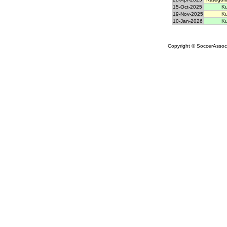
15-Oct-2025
Ku
19-Nov-2025
Ku
10-Jan-2026
Ku
Copyright © SoccerAssocia