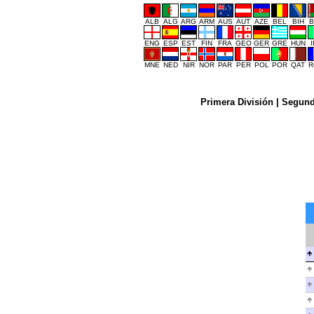
ALB
ALG
ARG
ARM
AUS
AUT
AZE
BEL
BIH
B
ENG
ESP
EST
FIN
FRA
GEO
GER
GRE
HUN
MNE
NED
NIR
NOR
PAR
PER
POL
POR
QAT
R
Primera División
|
Segund