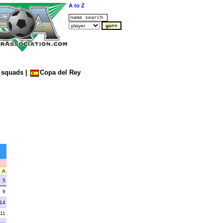
A to Z
squads
|
Copa del Rey
A
5
9
14
11