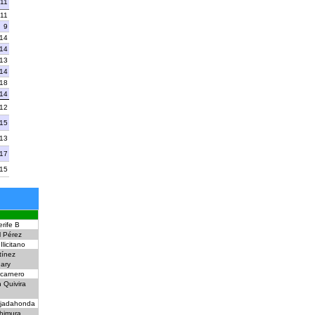
11
11
9
14
14
13
14
18
14
12
15
13
17
15
rife B
l Pérez
Ilicitano
tínez
ary
carnero
n Quivira
jadahonda
himura