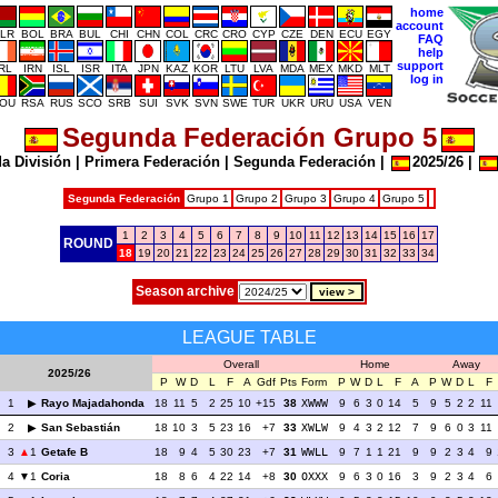
home
account
LR
BOL
BRA
BUL
CHI
CHN
COL
CRC
CRO
CYP
CZE
DEN
ECU
EGY
FAQ
help
support
IRL
IRN
ISL
ISR
ITA
JPN
KAZ
KOR
LTU
LVA
MDA
MEX
MKD
MLT
log in
OU
RSA
RUS
SCO
SRB
SUI
SVK
SVN
SWE
TUR
UKR
URU
USA
VEN
Segunda Federación Grupo 5
a División
|
Primera Federación
|
Segunda Federación
|
2025/26
|
Segunda Federación
Grupo 1
Grupo 2
Grupo 3
Grupo 4
Grupo 5
1
2
3
4
5
6
7
8
9
10
11
12
13
14
15
16
17
ROUND
18
19
20
21
22
23
24
25
26
27
28
29
30
31
32
33
34
Season archive
LEAGUE TABLE
Overall
Home
Away
2025/26
P
W
D
L
F
A
Gdf
Pts
Form
P
W
D
L
F
A
P
W
D
L
F
1
Rayo Majadahonda
18
11
5
2
25
10
+15
38
XWWW
9
6
3
0
14
5
9
5
2
2
11
2
San Sebastián
18
10
3
5
23
16
+7
33
XWLW
9
4
3
2
12
7
9
6
0
3
11
3
1
Getafe B
18
9
4
5
30
23
+7
31
WWLL
9
7
1
1
21
9
9
2
3
4
9
4
1
Coria
18
8
6
4
22
14
+8
30
OXXX
9
6
3
0
16
3
9
2
3
4
6