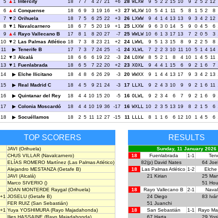
5
1
Intercity
18
7
7
4
27
21
+6
28
WLXW
9
5
2
2
15
10
9
2
5
2
12
6
4
Conquense
18
6
9
3
19
16
+3
27
WLXW
10
5
4
1
11
5
8
1
5
2
8
7
2
Orihuela
18
7
5
6
25
22
+3
26
LXWW
9
4
1
4
13
13
9
3
4
2
12
8
1
Navalcarnero
18
6
7
5
20
19
+1
25
LXXW
9
6
3
0
14
5
9
0
4
5
6
9
4
Rayo Vallecano B
17
8
1
8
20
27
-7
25
WWLW
10
6
1
3
17
13
7
2
0
5
3
10
2
Las Palmas Atlético
18
7
3
8
23
21
+2
24
LWWL
9
5
1
3
15
8
9
2
2
5
8
11
Tenerife B
17
7
3
7
24
25
-1
24
XLWL
7
2
2
3
10
11
10
5
1
4
14
12
3
Alcalá
18
6
6
6
19
22
-3
24
LOXW
8
5
2
1
8
4
10
1
4
5
11
13
1
Fuenlabrada
18
6
5
7
22
20
+2
23
XOXL
9
4
4
1
15
6
9
2
1
6
7
14
Elche Ilicitano
18
4
8
6
26
29
-3
20
WWXX
9
1
4
4
13
17
9
3
4
2
13
15
Real Madrid C
18
4
5
9
21
24
-3
17
LLXL
9
2
4
3
10
9
9
2
1
6
11
16
Quintanar del Rey
18
4
4
10
15
20
-5
16
OLWL
9
2
3
4
6
7
9
2
1
6
9
17
Colonia Moscardó
18
4
4
10
19
36
-17
16
WXLL
10
2
3
5
13
19
8
2
1
5
6
18
Socuéllamos
18
2
5
11
12
27
-15
11
LLLL
8
1
1
6
6
12
10
1
4
5
6
TOP SCORERS
RESULTS
JAVI
(Orihuela)
Sunday, 11 January 2026
CHUS VILLAR
(Navalcarnero)
18
Fuenlabrada
1-1
Tene
ELÍAS ROMERO Martínez
(Las Palmas Atlético)
82(p)
David Nates
64
Joe
Alejandro MESTANZA
(Getafe B)
18
Las Palmas Atlético
1-2
Elche 
JAVI
(Alcalá)
21
Kirian
25
Mar
Marco SIVERIO
()
51
Hou
JOAN MONTERDE Raygal
(Orihuela)
18
Rayo Vallecano B
2-1
Naval
+1
JOSELU
(Getafe B)
24
Diego
83
Ivá
FER RUIZ
(San Sebastián)
51
Juanchi
+1
Yuya YOSHIMURA
(Rayo Majadahonda)
18
San Sebastián
1-1
Rayo Ma
Ilies HASSAINE
(Rayo Majadahonda)
67
Harta
29
Yos