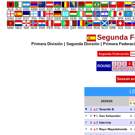
ALB
ALG
ARG
ARM
AUS
AUT
AZE
BEL
BIH
BLR
BOL
BRA
BUL
CHI
CHN
COL
C
ENG
ESP
EST
FIN
FRA
GEO
GER
GRE
HUN
IRL
IRN
ISL
ISR
ITA
JPN
KAZ
K
MNE
NED
NIR
NOR
PAR
PER
POL
POR
QAT
ROU
RSA
RUS
SCO
SRB
SUI
SVK
S
Segunda F
Primera División
|
Segunda División
|
Primera Federac
Segunda Federación
Gr
1
2
3
4
ROUND
18
19
20
21
2
Season ar
L
2025/26
P
1
1
Tenerife B
4
2
1
San Sebastián
4
3
3
Intercity
4
4
5
Rayo Majadahonda
4