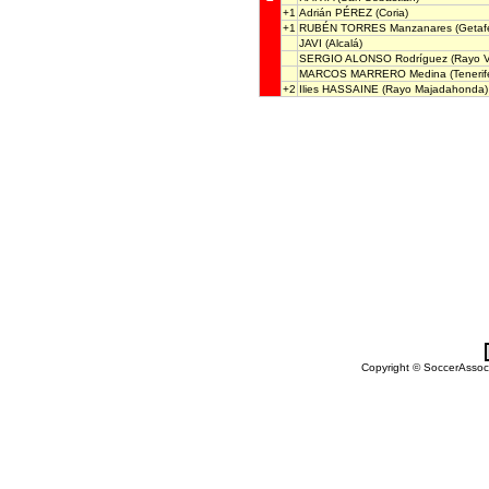
+1
Adrián PÉREZ
(Coria)
+1
RUBÉN TORRES Manzanares
(Getaf
JAVI
(Alcalá)
SERGIO ALONSO Rodríguez
(Rayo V
MARCOS MARRERO Medina
(Tenerif
+2
Ilies HASSAINE
(Rayo Majadahonda)
Copyright © SoccerAssocia