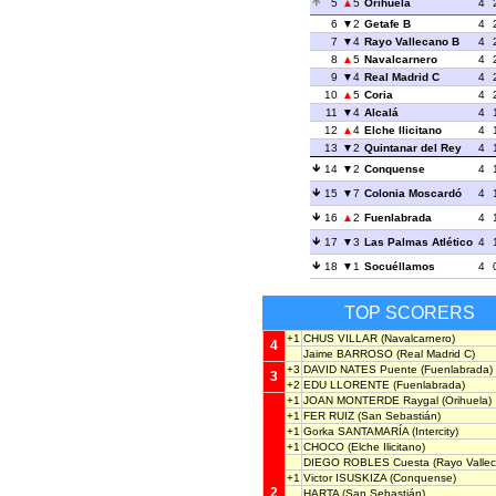
5
5
Orihuela
4
6
2
Getafe B
4
7
4
Rayo Vallecano B
4
8
5
Navalcarnero
4
9
4
Real Madrid C
4
10
5
Coria
4
11
4
Alcalá
4
12
4
Elche Ilicitano
4
13
2
Quintanar del Rey
4
14
2
Conquense
4
15
7
Colonia Moscardó
4
16
2
Fuenlabrada
4
17
3
Las Palmas Atlético
4
18
1
Socuéllamos
4
TOP SCORERS
+1
CHUS VILLAR
(Navalcarnero)
4
Jaime BARROSO
(Real Madrid C)
+3
DAVID NATES Puente
(Fuenlabrada)
3
+2
EDU LLORENTE
(Fuenlabrada)
+1
JOAN MONTERDE Raygal
(Orihuela)
+1
FER RUIZ
(San Sebastián)
+1
Gorka SANTAMARÍA
(Intercity)
+1
CHOCO
(Elche Ilicitano)
DIEGO ROBLES Cuesta
(Rayo Valle
+1
Victor ISUSKIZA
(Conquense)
2
HARTA
(San Sebastián)