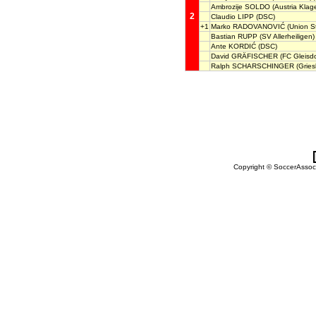
Ambrozije SOLDO
(Austria Klage
2
Claudio LIPP
(DSC)
+1
Marko RADOVANOVIĆ
(Union St
Bastian RUPP
(SV Allerheiligen)
Ante KORDIĆ
(DSC)
David GRÄFISCHER
(FC Gleisdo
Ralph SCHARSCHINGER
(Gries
Copyright © SoccerAssocia