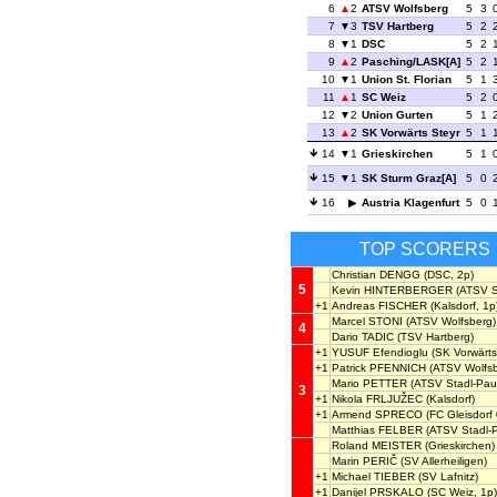
6
2
ATSV Wolfsberg
5
3
7
3
TSV Hartberg
5
2
8
1
DSC
5
2
9
2
Pasching/LASK[A]
5
2
10
1
Union St. Florian
5
1
11
1
SC Weiz
5
2
12
2
Union Gurten
5
1
13
2
SK Vorwärts Steyr
5
1
14
1
Grieskirchen
5
1
15
1
SK Sturm Graz[A]
5
0
16
Austria Klagenfurt
5
0
TOP SCORERS
Christian DENGG
(DSC, 2p)
5
Kevin HINTERBERGER
(ATSV S
+1
Andreas FISCHER
(Kalsdorf, 1p
Marcel STONI
(ATSV Wolfsberg)
4
Dario TADIC
(TSV Hartberg)
+1
YUSUF Efendioglu
(SK Vorwärts
+1
Patrick PFENNICH
(ATSV Wolfsb
Mario PETTER
(ATSV Stadl-Pau
3
+1
Nikola FRLJUŽEC
(Kalsdorf)
+1
Armend SPRECO
(FC Gleisdorf 
Matthias FELBER
(ATSV Stadl-
Roland MEISTER
(Grieskirchen)
Marin PERIČ
(SV Allerheiligen)
+1
Michael TIEBER
(SV Lafnitz)
+1
Danijel PRSKALO
(SC Weiz, 1p)