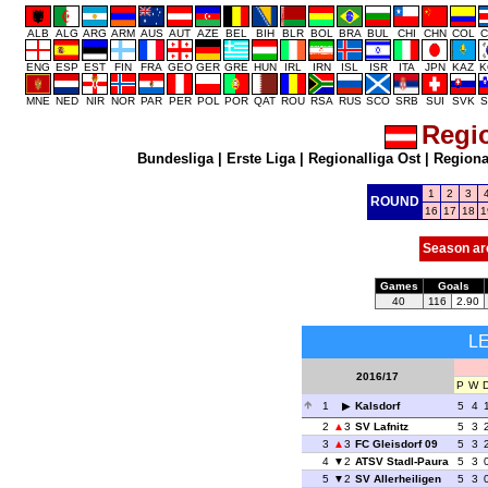
ALB
ALG
ARG
ARM
AUS
AUT
AZE
BEL
BIH
BLR
BOL
BRA
BUL
CHI
CHN
COL
C
ENG
ESP
EST
FIN
FRA
GEO
GER
GRE
HUN
IRL
IRN
ISL
ISR
ITA
JPN
KAZ
K
MNE
NED
NIR
NOR
PAR
PER
POL
POR
QAT
ROU
RSA
RUS
SCO
SRB
SUI
SVK
S
Regio
Bundesliga
|
Erste Liga
|
Regionalliga Ost
|
Regional
1
2
3
ROUND
16
17
18
1
Season ar
Games
Goals
40
116
2.90
L
2016/17
P
W
1
Kalsdorf
5
4
2
3
SV Lafnitz
5
3
3
3
FC Gleisdorf 09
5
3
4
2
ATSV Stadl-Paura
5
3
5
2
SV Allerheiligen
5
3