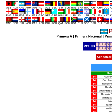
ALB
ALG
ARG
ARM
AUS
AUT
AZE
BEL
BIH
BLR
BOL
BRA
BUL
CHI
CHN
COL
C
ENG
ESP
EST
FIN
FRA
GEO
GER
GRE
HUN
IRL
IRN
ISL
ISR
ITA
JPN
KAZ
K
MNE
NED
NIR
NOR
PAR
PER
POL
POR
QAT
ROU
RSA
RUS
SCO
SRB
SUI
SVK
S
P
Primera A
|
Primera Nacional
|
Prim
1
2
3
4
5
6
ROUND
1
2
3
4
5
6
Season ar
Sun
14
River P
14
San Lo
14
Independ
14
Banfi
14
Argentinos
14
Rosario C
14
Gimnasia
14
Uni
14
Talle
14
Instit
14
Tigr