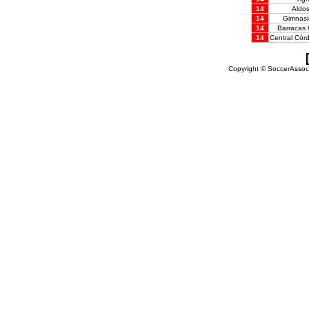
14
Aldos
14
Gimnasi
14
Barracas 
14
Central Cór
Copyright © SoccerAssocia