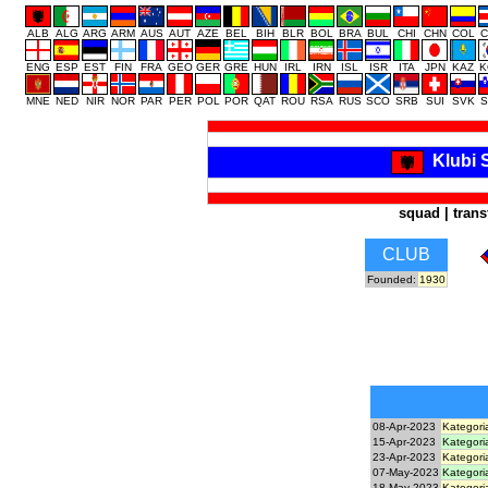
ALB
ALG
ARG
ARM
AUS
AUT
AZE
BEL
BIH
BLR
BOL
BRA
BUL
CHI
CHN
COL
C
ENG
ESP
EST
FIN
FRA
GEO
GER
GRE
HUN
IRL
IRN
ISL
ISR
ITA
JPN
KAZ
K
MNE
NED
NIR
NOR
PAR
PER
POL
POR
QAT
ROU
RSA
RUS
SCO
SRB
SUI
SVK
S
Klubi 
squad
|
trans
CLUB
Founded:
1930
08-Apr-2023
Kategori
15-Apr-2023
Kategori
23-Apr-2023
Kategori
07-May-2023
Kategori
18-May-2023
Kategori