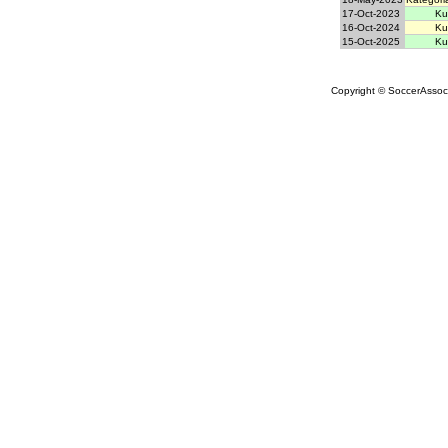
17-Oct-2023
Ku
16-Oct-2024
Ku
15-Oct-2025
Ku
Copyright © SoccerAssocia