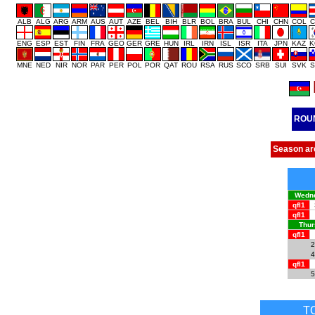
ALB
ALG
ARG
ARM
AUS
AUT
AZE
BEL
BIH
BLR
BOL
BRA
BUL
CHI
CHN
COL
C
ENG
ESP
EST
FIN
FRA
GEO
GER
GRE
HUN
IRL
IRN
ISL
ISR
ITA
JPN
KAZ
K
MNE
NED
NIR
NOR
PAR
PER
POL
POR
QAT
ROU
RSA
RUS
SCO
SRB
SUI
SVK
S
ROU
Season ar
Wedne
qfl1
qfl1
Thur
qfl1
2
4
qfl1
5
T