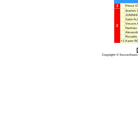
3
Prince 
Ibrahim
JUNINH
Sabir A
Vincen
2
Narima
Alexan
Ronald
+2
Karim R
Copyright © SoccerAssocia