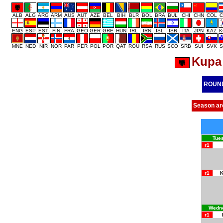
ALB
ALG
ARG
ARM
AUS
AUT
AZE
BEL
BIH
BLR
BOL
BRA
BUL
CHI
CHN
COL
C
ENG
ESP
EST
FIN
FRA
GEO
GER
GRE
HUN
IRL
IRN
ISL
ISR
ITA
JPN
KAZ
K
MNE
NED
NIR
NOR
PAR
PER
POL
POR
QAT
ROU
RSA
RUS
SCO
SRB
SUI
SVK
S
Kupa 
ROUN
Season ar
Tues
r1
r1
K
Wedne
r1